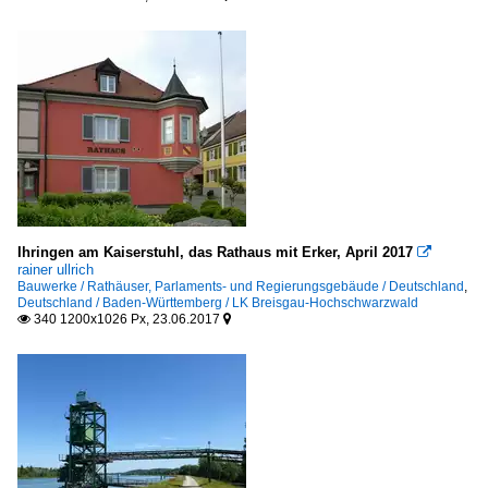
Ihringen am Kaiserstuhl, das Rathaus mit Erker, April 2017

rainer ullrich
Bauwerke / Rathäuser, Parlaments- und Regierungsgebäude / Deutschland
,
Deutschland / Baden-Württemberg / LK Breisgau-Hochschwarzwald
340 1200x1026 Px, 23.06.2017

