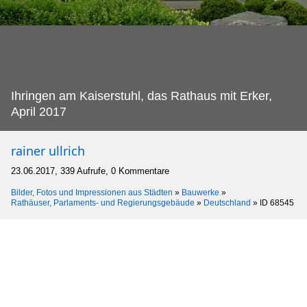
Ihringen am Kaiserstuhl, das Rathaus mit Erker,
April 2017
rainer ullrich
23.06.2017, 339 Aufrufe, 0 Kommentare
Bilder, Fotos und Impressionen aus Städten
»
Bauwerke
»
Rathäuser, Parlaments- und Regierungsgebäude
»
Deutschland
»
ID 68545