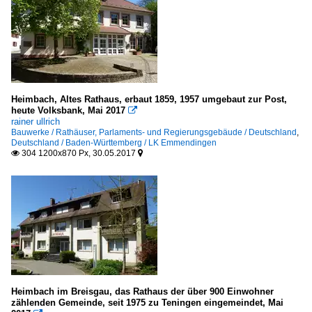
Heimbach, Altes Rathaus, erbaut 1859, 1957 umgebaut zur Post,
heute Volksbank, Mai 2017

rainer ullrich
Bauwerke / Rathäuser, Parlaments- und Regierungsgebäude / Deutschland
,
Deutschland / Baden-Württemberg / LK Emmendingen
304 1200x870 Px, 30.05.2017


Heimbach im Breisgau, das Rathaus der über 900 Einwohner
zählenden Gemeinde, seit 1975 zu Teningen eingemeindet, Mai