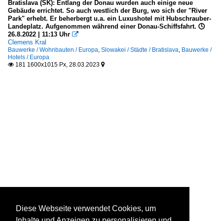
Bratislava (SK): Entlang der Donau wurden auch einige neue
Gebäude errichtet. So auch westlich der Burg, wo sich der "River
Park" erhebt. Er beherbergt u.a. ein Luxushotel mit Hubschrauber-
Landeplatz. Aufgenommen während einer Donau-Schiffsfahrt. 🕓
26.8.2022 | 11:13 Uhr

Clemens Kral
Bauwerke / Wohnbauten / Europa
,
Slowakei / Städte / Bratislava
,
Bauwerke /
Hotels / Europa
181 1600x1015 Px, 28.03.2023


Diese Webseite verwendet Cookies, um
Inhalte und Anzeigen zu personalisieren und