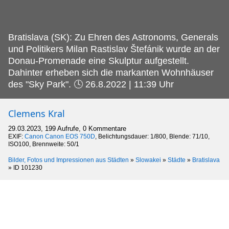
Bratislava (SK): Zu Ehren des Astronoms, Generals
und Politikers Milan Rastislav Štefánik wurde an der
Donau-Promenade eine Skulptur aufgestellt.
Dahinter erheben sich die markanten Wohnhäuser
des "Sky Park". 🕓 26.8.2022 | 11:39 Uhr
Clemens Kral
29.03.2023, 199 Aufrufe, 0 Kommentare
EXIF:
Canon Canon EOS 750D
, Belichtungsdauer: 1/800, Blende: 71/10,
ISO100, Brennweite: 50/1
Bilder, Fotos und Impressionen aus Städten
»
Slowakei
»
Städte
»
Bratislava
»
ID 101230