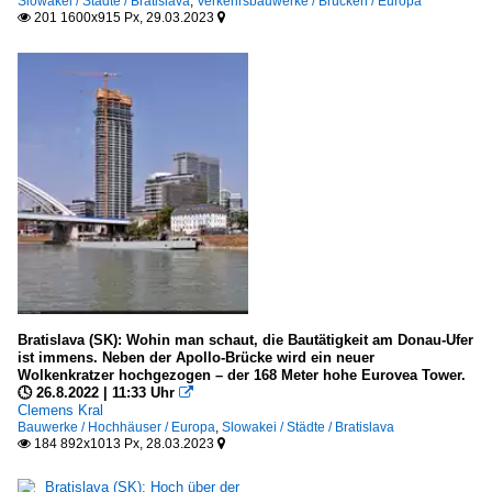
Slowakei / Städte / Bratislava
,
Verkehrsbauwerke / Brücken / Europa
201 1600x915 Px, 29.03.2023


Bratislava (SK): Wohin man schaut, die Bautätigkeit am Donau-Ufer
ist immens. Neben der Apollo-Brücke wird ein neuer
Wolkenkratzer hochgezogen – der 168 Meter hohe Eurovea Tower.
🕓 26.8.2022 | 11:33 Uhr

Clemens Kral
Bauwerke / Hochhäuser / Europa
,
Slowakei / Städte / Bratislava
184 892x1013 Px, 28.03.2023

