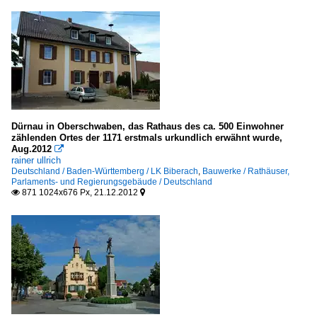
Dürnau in Oberschwaben, das Rathaus des ca. 500 Einwohner
zählenden Ortes der 1171 erstmals urkundlich erwähnt wurde,
Aug.2012

rainer ullrich
Deutschland / Baden-Württemberg / LK Biberach
,
Bauwerke / Rathäuser,
Parlaments- und Regierungsgebäude / Deutschland
871 1024x676 Px, 21.12.2012

