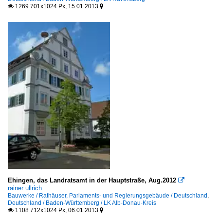
1269 701x1024 Px, 15.01.2013


Ehingen, das Landratsamt in der Hauptstraße, Aug.2012

rainer ullrich
Bauwerke / Rathäuser, Parlaments- und Regierungsgebäude / Deutschland
,
Deutschland / Baden-Württemberg / LK Alb-Donau-Kreis
1108 712x1024 Px, 06.01.2013

