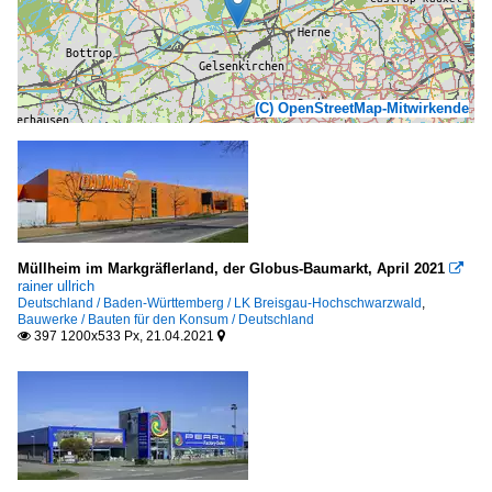
(C) OpenStreetMap-Mitwirkende
Müllheim im Markgräflerland, der Globus-Baumarkt, April 2021

rainer ullrich
Deutschland / Baden-Württemberg / LK Breisgau-Hochschwarzwald
,
Bauwerke / Bauten für den Konsum / Deutschland
397 1200x533 Px, 21.04.2021

