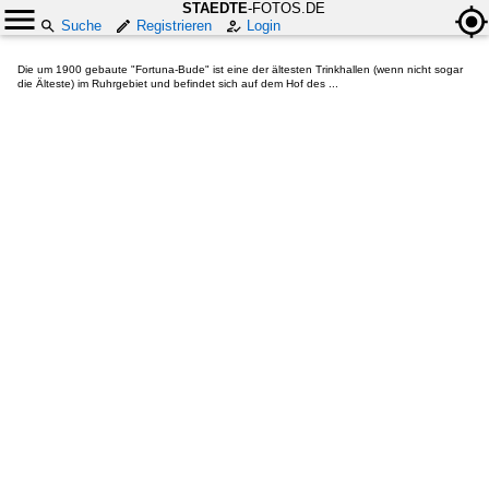
STAEDTE
-FOTOS.DE
Suche
Registrieren
Login
Die um 1900 gebaute "Fortuna-Bude" ist eine der ältesten Trinkhallen (wenn nicht sogar
die Älteste) im Ruhrgebiet und befindet sich auf dem Hof des ...