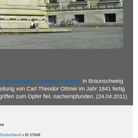
ss-arkaden.de/">Schloss-Arkaden
in Braunschweig
eitung von Carl Theodor Ottmer im Jahr 1841 fertig
griffen zum Opfer fiel, nachempfunden. (24.04.2011)
re
Deutschland
»
ID 37848