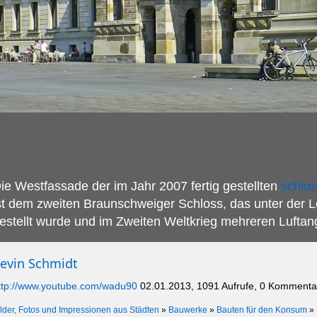
ie Westfassade der im Jahr 2007 fertig gestellten
schlo
st dem zweiten Braunschweiger Schloss, das unter der L
estellt wurde und im Zweiten Weltkrieg mehreren Luftan
evin Schmidt
ttp://www.youtube.com/wadu90
02.01.2013, 1091 Aufrufe, 0 Kommenta
ilder, Fotos und Impressionen aus Städten
»
Bauwerke
»
Bauten für den Konsum
»