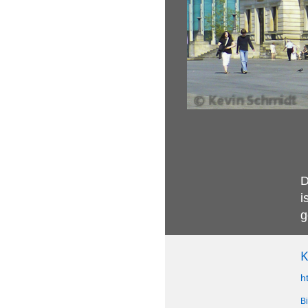
D
i
g
K
h
B