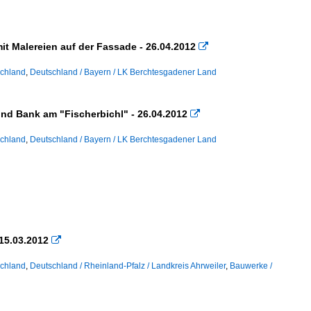
t Malereien auf der Fassade - 26.04.2012

schland
,
Deutschland / Bayern / LK Berchtesgadener Land
nd Bank am "Fischerbichl" - 26.04.2012

schland
,
Deutschland / Bayern / LK Berchtesgadener Land
 15.03.2012

schland
,
Deutschland / Rheinland-Pfalz / Landkreis Ahrweiler
,
Bauwerke /