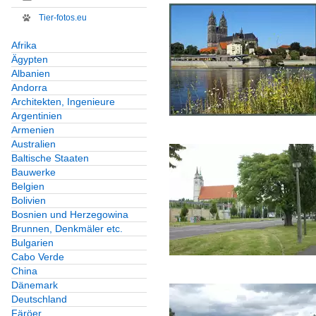
Tier-fotos.eu
Afrika
Ägypten
Albanien
Andorra
Architekten, Ingenieure
Argentinien
Armenien
Australien
Baltische Staaten
Bauwerke
Belgien
Bolivien
Bosnien und Herzegowina
Brunnen, Denkmäler etc.
Bulgarien
Cabo Verde
China
Dänemark
Deutschland
Färöer