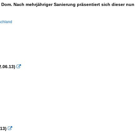
Dom. Nach mehrjähriger Sanierung präsentiert sich dieser nun
schland
.06.13)

.13)
