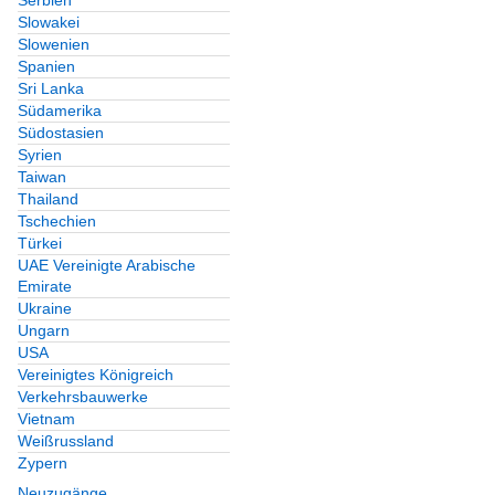
Serbien
Slowakei
Slowenien
Spanien
Sri Lanka
Südamerika
Südostasien
Syrien
Taiwan
Thailand
Tschechien
Türkei
UAE Vereinigte Arabische
Emirate
Ukraine
Ungarn
USA
Vereinigtes Königreich
Verkehrsbauwerke
Vietnam
Weißrussland
Zypern
Neuzugänge