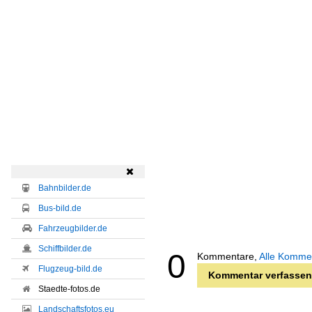

Bahnbilder.de
Bus-bild.de
Fahrzeugbilder.de
Schiffbilder.de
0
Kommentare,
Alle Komme
Flugzeug-bild.de
Kommentar verfassen
Staedte-fotos.de
Landschaftsfotos.eu