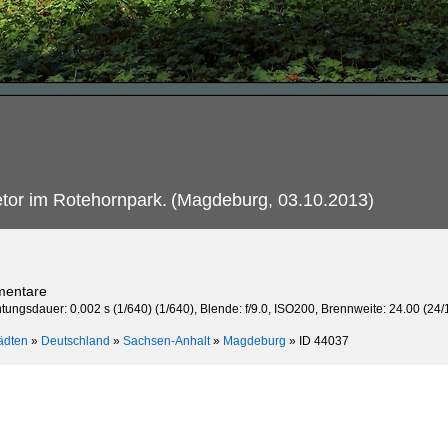
tor im Rotehornpark.
(Magdeburg, 03.10.2013)
mentare
htungsdauer: 0.002 s (1/640) (1/640), Blende: f/9.0, ISO200, Brennweite: 24.00 (24/
ädten
»
Deutschland
»
Sachsen-Anhalt
»
Magdeburg
»
ID 44037