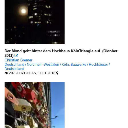
Der Mond geht hinter dem Hochhaus KölnTriangle auf. (Oktober
2011)

Christian Bremer
Deutschland / Nordrhein-Westfalen / Köln
,
Bauwerke / Hochhäuser /
Deutschland
297 900x1200 Px, 11.01.2018

