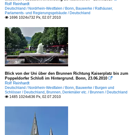
Rolf Reinhardt
Deutschland / Nordrhein-Westfalen / Bonn
,
Bauwerke / Rathäuser,
Parlaments- und Regierungsgebäude / Deutschland
1696 1024x732 Px, 02.07.2010

Blick von der Uni über den Brunnen Richtung Kaiserplatz bis zum
Poppeldorfer Schloß im Hintergrund. Bonn, 23.06.2010

Rolf Reinhardt
Deutschland / Nordrhein-Westfalen / Bonn
,
Bauwerke / Burgen und
Schlösser / Deutschland
,
Brunnen, Denkmäler etc. / Brunnen / Deutschland
1485 1024x636 Px, 02.07.2010
