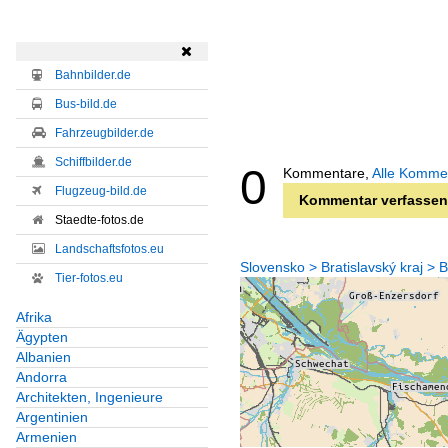

Bahnbilder.de
Bus-bild.de
Fahrzeugbilder.de
Schiffbilder.de
0
Kommentare,
Alle Komme
Flugzeug-bild.de
Kommentar verfassen
Staedte-fotos.de
Landschaftsfotos.eu
Slovensko > Bratislavský kraj > B
Tier-fotos.eu
Afrika
Ägypten
Albanien
Andorra
Architekten, Ingenieure
Argentinien
Armenien