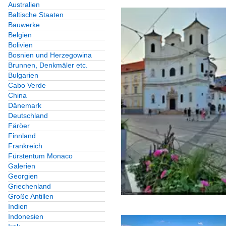
Australien
Baltische Staaten
Bauwerke
Belgien
Bolivien
Bosnien und Herzegowina
Brunnen, Denkmäler etc.
Bulgarien
Cabo Verde
China
Dänemark
Deutschland
Färöer
Finnland
Frankreich
Fürstentum Monaco
Galerien
Georgien
Griechenland
Große Antillen
Indien
Indonesien