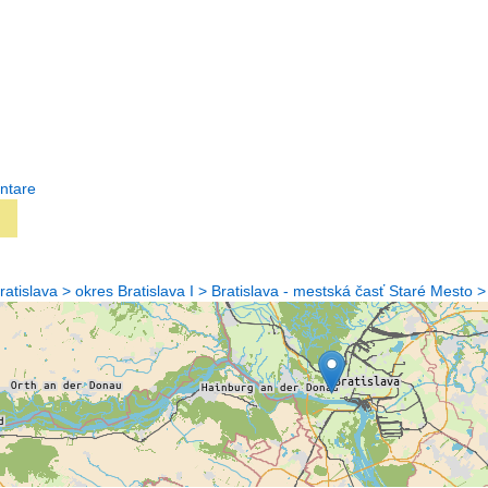
ntare
ratislava > okres Bratislava I > Bratislava - mestská časť Staré Mesto >