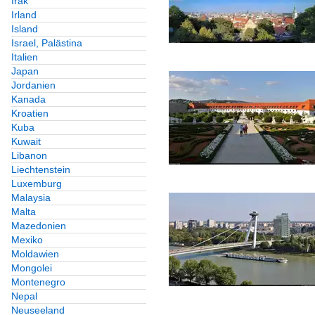
Irak
Irland
Island
Israel, Palästina
Italien
Japan
Jordanien
Kanada
Kroatien
Kuba
Kuwait
Libanon
Liechtenstein
Luxemburg
Malaysia
Malta
Mazedonien
Mexiko
Moldawien
Mongolei
Montenegro
Nepal
Neuseeland