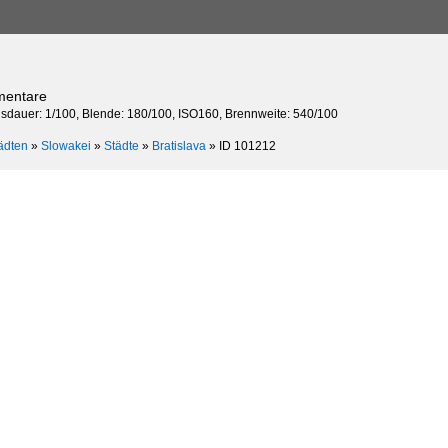
mentare
gsdauer: 1/100, Blende: 180/100, ISO160, Brennweite: 540/100
ädten
»
Slowakei
»
Städte
»
Bratislava
»
ID 101212