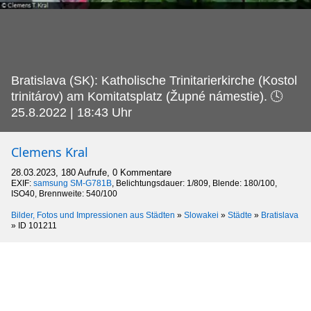
Bratislava (SK): Katholische Trinitarierkirche (Kostol
trinitárov) am Komitatsplatz (Župné námestie).
🕓
25.8.2022 | 18:43 Uhr
Clemens Kral
28.03.2023, 180 Aufrufe, 0 Kommentare
EXIF:
samsung SM-G781B
, Belichtungsdauer: 1/809, Blende: 180/100,
ISO40, Brennweite: 540/100
Bilder, Fotos und Impressionen aus Städten
»
Slowakei
»
Städte
»
Bratislava
»
ID 101211