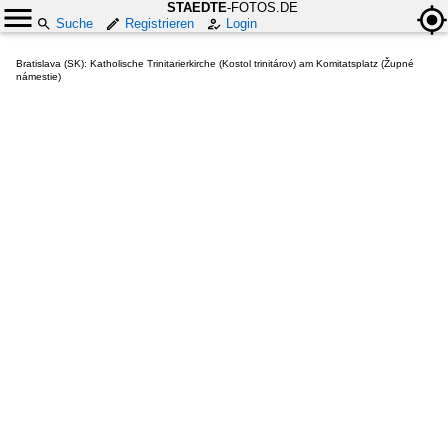
STAEDTE
-FOTOS.DE
Suche
Registrieren
Login
Bratislava (SK): Katholische Trinitarierkirche (Kostol trinitárov) am Komitatsplatz (Župné
námestie)