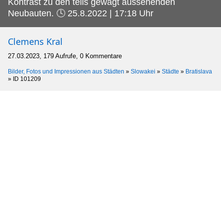
Kontrast zu den teils gewagt aussehenden
Neubauten. 🕓 25.8.2022 | 17:18 Uhr
Clemens Kral
27.03.2023, 179 Aufrufe, 0 Kommentare
Bilder, Fotos und Impressionen aus Städten
»
Slowakei
»
Städte
»
Bratislava
»
ID 101209