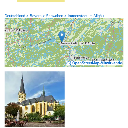
Deutschland > Bayern > Schwaben > Immenstadt im Allgäu
(C) OpenStreetMap-Mitwirkende