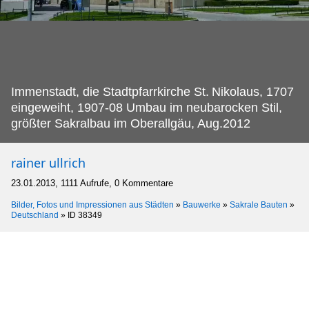
Immenstadt, die Stadtpfarrkirche St.
Nikolaus, 1707
eingeweiht, 1907-08 Umbau im neubarocken Stil,
größter Sakralbau im Oberallgäu, Aug.2012
rainer ullrich
23.01.2013, 1111 Aufrufe, 0 Kommentare
Bilder, Fotos und Impressionen aus Städten
»
Bauwerke
»
Sakrale Bauten
»
Deutschland
»
ID 38349