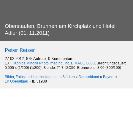
Oberstaufen, Brunnen am Kirchplatz und Hotel
Adler (01.
11.2011)
Peter Reiser
27.02.2012, 878 Aufrufe, 0 Kommentare
EXIF:
Konica Minolta Photo Imaging, Inc. DiMAGE G600
, Belichtungsdauer:
0.005 s (1/200) (1/200), Blende: f/4.7, ISO50, Brennweite: 8.00 (800/100)
Bilder, Fotos und Impressionen aus Städten
»
Deutschland
»
Bayern
»
LK Oberallgäu
»
ID 31938