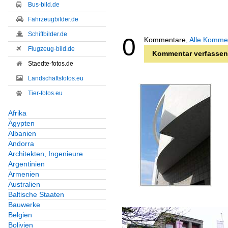
Bus-bild.de
Fahrzeugbilder.de
Schiffbilder.de
0
Kommentare,
Alle Komme
Flugzeug-bild.de
Kommentar verfassen
Staedte-fotos.de
Landschaftsfotos.eu
Tier-fotos.eu
Afrika
Ägypten
Albanien
Andorra
Architekten, Ingenieure
Argentinien
Armenien
Australien
Baltische Staaten
Bauwerke
Belgien
Bolivien