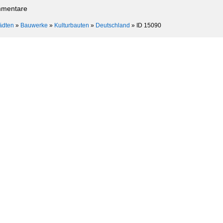
mmentare
ädten
»
Bauwerke
»
Kulturbauten
»
Deutschland
»
ID 15090