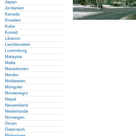
Japan
Jordanien
Kanada
Kroatien
Kuba
Kuwait
Libanon
Liechtenstein
Luxemburg
Malaysia
Malta
Mazedonien
Mexiko
Moldawien
Mongolei
Montenegro
Nepal
Neuseeland
Niederlande
Norwegen
Oman
Österreich
Philippinen