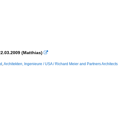
22.03.2009 (Matthias)

nd
,
Architekten, Ingenieure / USA / Richard Meier and Partners Architects