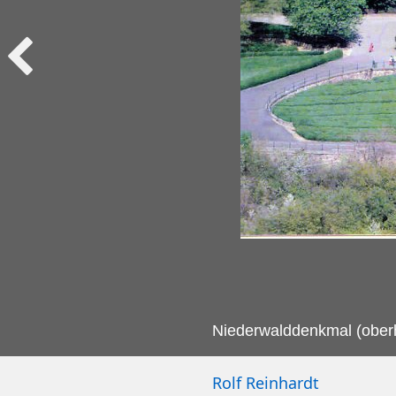
Niederwalddenkmal (ober
Rolf Reinhardt