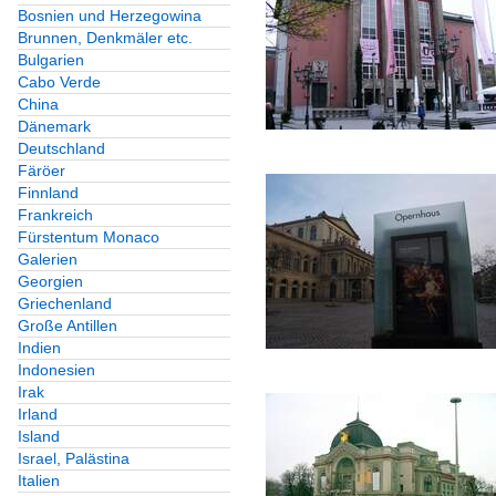
Bosnien und Herzegowina
Brunnen, Denkmäler etc.
Bulgarien
Cabo Verde
China
Dänemark
Deutschland
Färöer
Finnland
Frankreich
Fürstentum Monaco
Galerien
Georgien
Griechenland
Große Antillen
Indien
Indonesien
Irak
Irland
Island
Israel, Palästina
Italien