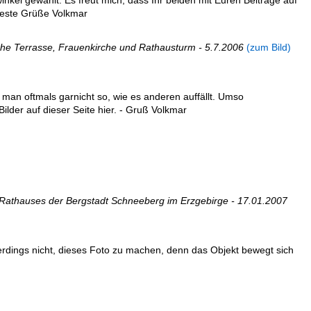
nkel gewählt. Es freut mich, dass Ihr beiden mit Euren Beiträge auf
Beste Grüße Volkmar
sche Terrasse, Frauenkirche und Rathausturm - 5.7.2006
(zum Bild)
t man oftmals garnicht so, wie es anderen auffällt. Umso
Bilder auf dieser Seite hier. - Gruß Volkmar
Rathauses der Bergstadt Schneeberg im Erzgebirge - 17.01.2007
lerdings nicht, dieses Foto zu machen, denn das Objekt bewegt sich