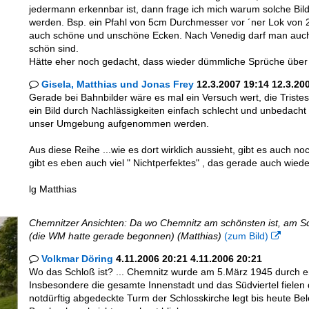
jedermann erkennbar ist, dann frage ich mich warum solche Bild
werden. Bsp. ein Pfahl von 5cm Durchmesser vor ´ner Lok von 
auch schöne und unschöne Ecken. Nach Venedig darf man auch 
schön sind.
Hätte eher noch gedacht, dass wieder dümmliche Sprüche über
Gisela, Matthias und Jonas Frey
12.3.2007 19:14 12.3.20

Gerade bei Bahnbilder wäre es mal ein Versuch wert, die Tristes
ein Bild durch Nachlässigkeiten einfach schlecht und unbedacht
unser Umgebung aufgenommen werden.
Aus diese Reihe ...wie es dort wirklich aussieht, gibt es auch n
gibt es eben auch viel " Nichtperfektes" , das gerade auch wie
lg Matthias
Chemnitzer Ansichten: Da wo Chemnitz am schönsten ist, am Sch
(die WM hatte gerade begonnen) (Matthias)
(zum Bild)

Volkmar Döring
4.11.2006 20:21 4.11.2006 20:21

Wo das Schloß ist? ... Chemnitz wurde am 5.März 1945 durch e
Insbesondere die gesamte Innenstadt und das Südviertel fielen 
notdürftig abgedeckte Turm der Schlosskirche legt bis heute Be