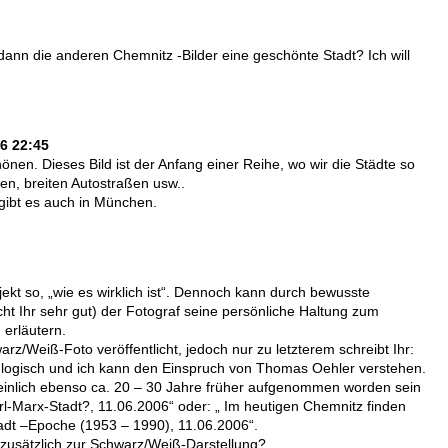
dann die anderen Chemnitz -Bilder eine geschönte Stadt? Ich will
06 22:45
önen. Dieses Bild ist der Anfang einer Reihe, wo wir die Städte so
nen, breiten Autostraßen usw..
. gibt es auch in München.
ekt so, „wie es wirklich ist“. Dennoch kann durch bewusste
ht Ihr sehr gut) der Fotograf seine persönliche Haltung zum
 erläutern.
z/Weiß-Foto veröffentlicht, jedoch nur zu letzterem schreibt Ihr:
 unlogisch und ich kann den Einspruch von Thomas Oehler verstehen.
heinlich ebenso ca. 20 – 30 Jahre früher aufgenommen worden sein
rl-Marx-Stadt?, 11.06.2006“ oder: „ Im heutigen Chemnitz finden
tadt –Epoche (1953 – 1990), 11.06.2006“.
 zusätzlich zur Schwarz/Weiß-Darstellung?