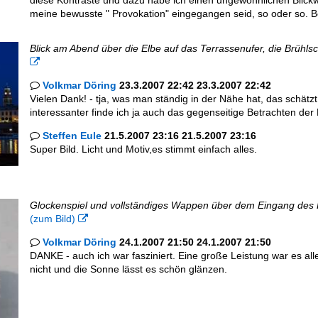
diese Kontraste und dazu habe ich einen ungewöhnlichen Blickwi
meine bewusste " Provokation" eingegangen seid, so oder so. 
Blick am Abend über die Elbe auf das Terrassenufer, die Brühl

Volkmar Döring
23.3.2007 22:42 23.3.2007 22:42

Vielen Dank! - tja, was man ständig in der Nähe hat, das schätz
interessanter finde ich ja auch das gegenseitige Betrachten der 
Steffen Eule
21.5.2007 23:16 21.5.2007 23:16

Super Bild. Licht und Motiv,es stimmt einfach alles.
Glockenspiel und vollständiges Wappen über dem Eingang des 
(zum Bild)

Volkmar Döring
24.1.2007 21:50 24.1.2007 21:50

DANKE - auch ich war fasziniert. Eine große Leistung war es al
nicht und die Sonne lässt es schön glänzen.