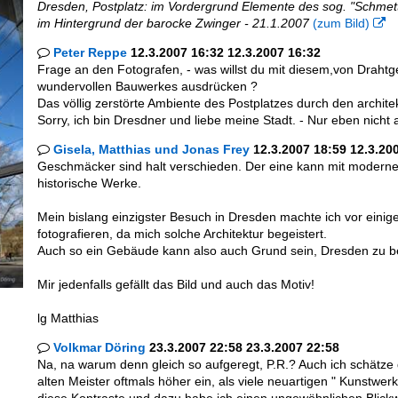
Dresden, Postplatz: im Vordergrund Elemente des sog. "Schmett
im Hintergrund der barocke Zwinger - 21.1.2007
(zum Bild)

Peter Reppe
12.3.2007 16:32 12.3.2007 16:32

Frage an den Fotografen, - was willst du mit diesem,von Drah
wundervollen Bauwerkes ausdrücken ?
Das völlig zerstörte Ambiente des Postplatzes durch den archit
Sorry, ich bin Dresdner und liebe meine Stadt. - Nur eben nicht 
Gisela, Matthias und Jonas Frey
12.3.2007 18:59 12.3.20

Geschmäcker sind halt verschieden. Der eine kann mit moderne
historische Werke.
Mein bislang einzigster Besuch in Dresden machte ich vor ein
fotografieren, da mich solche Architektur begeistert.
Auch so ein Gebäude kann also auch Grund sein, Dresden zu 
Mir jedenfalls gefällt das Bild und auch das Motiv!
lg Matthias
Volkmar Döring
23.3.2007 22:58 23.3.2007 22:58

Na, na warum denn gleich so aufgeregt, P.R.? Auch ich schätze
alten Meister oftmals höher ein, als viele neuartigen " Kunstwer