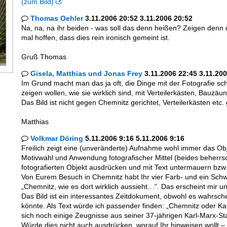
(zum Bild)

Thomas Oehler
3.11.2006 20:52 3.11.2006 20:52

Na, na, na ihr beiden - was soll das denn heißen? Zeigen denn 
mal hoffen, dass dies rein ironisch gemeint ist.
Gruß Thomas
Gisela, Matthias und Jonas Frey
3.11.2006 22:45 3.11.20

Im Grund macht man das ja oft, die Dinge mit der Fotografie sch
zeigen wollen, wie sie wirklich sind, mit Verteilerkästen, Bauzäu
Das Bild ist nicht gegen Chemnitz gerichtet, Verteilerkästen etc
Matthias
Volkmar Döring
5.11.2006 9:16 5.11.2006 9:16

Freilich zeigt eine (unveränderte) Aufnahme wohl immer das Obj
Motivwahl und Anwendung fotografischer Mittel (beides beherrsc
fotografierten Objekt ausdrücken und mit Text untermauern bzw.
Von Eurem Besuch in Chemnitz habt Ihr vier Farb- und ein Schwar
„Chemnitz, wie es dort wirklich aussieht…“. Das erscheint mir
Das Bild ist ein interessantes Zeitdokument, obwohl es wahrsc
könnte. Als Text würde ich passender finden: „Chemnitz oder Ka
sich noch einige Zeugnisse aus seiner 37-jährigen Karl-Marx-S
Würde dies nicht auch ausdrücken, worauf Ihr hinweisen wollt –