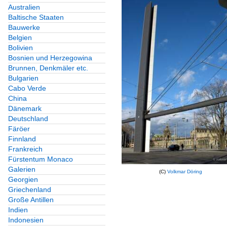
Australien
Baltische Staaten
Bauwerke
Belgien
Bolivien
Bosnien und Herzegowina
Brunnen, Denkmäler etc.
Bulgarien
Cabo Verde
China
Dänemark
Deutschland
Färöer
Finnland
Frankreich
Fürstentum Monaco
Galerien
(C)
Volkmar Döring
Georgien
Griechenland
Große Antillen
Indien
Indonesien