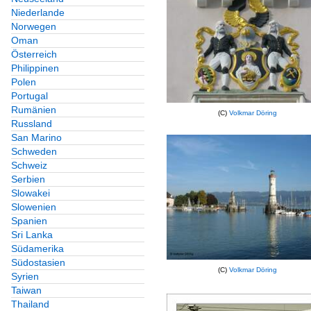
Niederlande
Norwegen
Oman
Österreich
Philippinen
Polen
Portugal
Rumänien
(C)
Volkmar Döring
Russland
San Marino
Schweden
Schweiz
Serbien
Slowakei
Slowenien
Spanien
Sri Lanka
Südamerika
Südostasien
(C)
Volkmar Döring
Syrien
Taiwan
Thailand