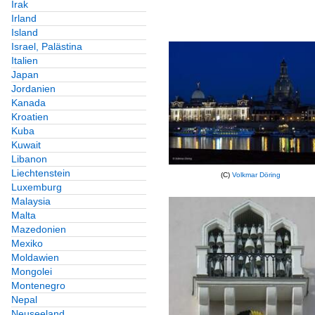
Irak
Irland
Island
Israel, Palästina
Italien
Japan
Jordanien
Kanada
Kroatien
Kuba
Kuwait
Libanon
Liechtenstein
(C)
Volkmar Döring
Luxemburg
Malaysia
Malta
Mazedonien
Mexiko
Moldawien
Mongolei
Montenegro
Nepal
Neuseeland