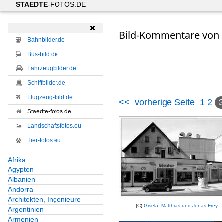
STAEDTE
-FOTOS.DE

Bild-Kommentare von V
Bahnbilder.de
Bus-bild.de
Fahrzeugbilder.de
Schiffbilder.de
Flugzeug-bild.de
<<
vorherige Seite
1
2
Staedte-fotos.de
Landschaftsfotos.eu
Tier-fotos.eu
Afrika
Ägypten
Albanien
Andorra
Architekten, Ingenieure
(C)
Gisela, Matthias und Jonas Frey
Argentinien
Armenien