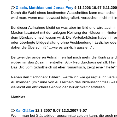
Gisela, Matthias und Jonas Frey
5.11.2006 10:57 5.11.20

Durch die Wahl eines bestimmten Ausschnittes kann man schon di
wird man, wenn man bewusst fotografiert, versuchen nicht mit i
Bei dieser Aufnahme bleibt so was aber im Bild und wird auch in
Masten fasziniert mit der anlogen Reihung der Häuser im Hint
dem Bürobau umschlossen wird. Die Verteilerkästen haben ihren
oder überlegte Bildgestaltung ohne Ausblendung hässlicher oder
daher die Überschrift " ...wie es wirklich aussieht" .
Bei zwei der anderen Aufnahmen hat mich mehr die Kontraste de
wobei mir das Zusammentreffen Alt - Neu durchaus gefällt. Hier 
Das Bild vom Schoßteich ist eher romantisch, zeigt eine " heile"
Neben den " schönen" Bildern, werde ich wie gesagt auch versu
Ausblenden (im Sinne von Ausserhalb des Bildausschnittes) was 
vielleicht ein ehrlicheres Abbild der Wirklichkeit darstellen.
Matthias
Kai Gläßer
12.3.2007 9:07 12.3.2007 9:07

Wenn man bei Städtebilder ausschnitte zeigen kann, die auch ne