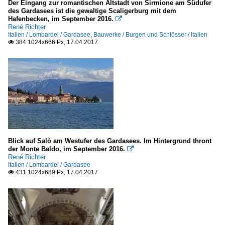
Der Eingang zur romantischen Altstadt von Sirmione am Südufer
des Gardasees ist die gewaltige Scaligerburg mit dem
Hafenbecken, im September 2016.

René Richter
Italien / Lombardei / Gardasee
,
Bauwerke / Burgen und Schlösser / Italien
384 1024x666 Px, 17.04.2017

Blick auf Salò am Westufer des Gardasees. Im Hintergrund thront
der Monte Baldo, im September 2016.

René Richter
Italien / Lombardei / Gardasee
431 1024x689 Px, 17.04.2017
