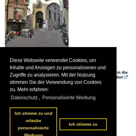
Diese Webseite verwendet Cookies, um
Inhalte und Anzeigen zu personalisieren und
DESENZANO del Garda (Provinz Brescia), 04.10.2011, Blick in die
Zugriffe zu analysieren. Mit der Nutzung
Straße, die von der Via Santa Angela Merici zum Castello führt

stimmen Sie der Verwendung von Cookies
Reinhard Zabel
Italien / Lombardei / Gardasee
zu. Mehr erfahren:
780 682x1024 Px, 17.10.2011


Datenschutz
,
Personalisierte Werbung
Ich stimme zu und
erlaube
Ich stimme zu
personalisierte
Werbung