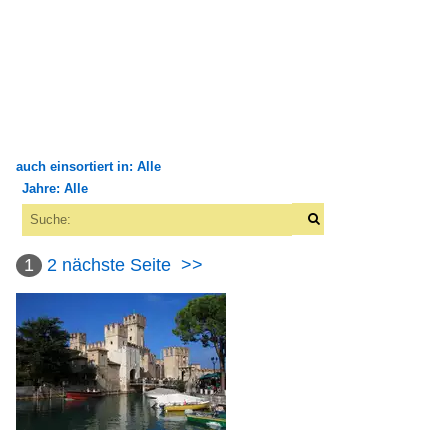
auch einsortiert in: Alle
Jahre: Alle
×
×
Alle Kategorien
Alle Jahre
Bauwerke
1
2
nächste Seite
>>
2010
Burgen und Schlösser
2010
Italien
2011
2013
2016