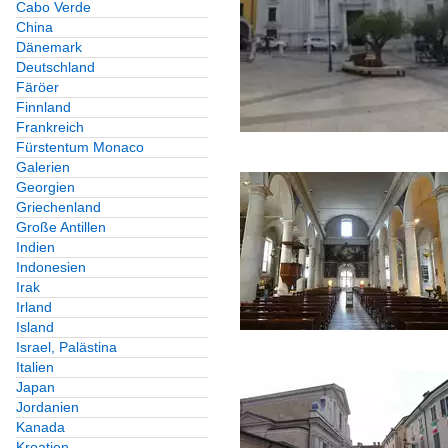
Cabo Verde
China
Dänemark
Deutschland
Färöer
Finnland
Frankreich
Fürstentum Monaco
Galerien
Georgien
Griechenland
Große Antillen
Indien
Indonesien
Irak
Irland
Island
Israel, Palästina
Italien
Japan
Jordanien
Kanada
Kroatien