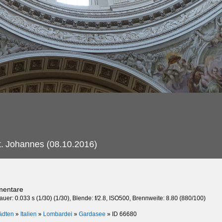
.
Johannes (08.10.2016)
mentare
auer: 0.033 s (1/30) (1/30), Blende: f/2.8, ISO500, Brennweite: 8.80 (880/100)
ädten
»
Italien
»
Lombardei
»
Gardasee
»
ID 66680