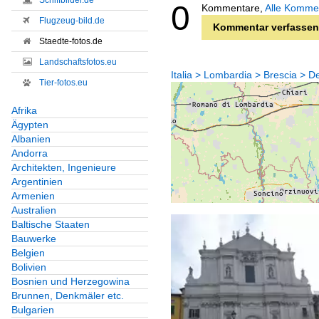
Schiffbilder.de
0
Kommentare,
Alle Komme
Flugzeug-bild.de
Kommentar verfassen
Staedte-fotos.de
Landschaftsfotos.eu
Italia > Lombardia > Brescia > 
Tier-fotos.eu
Afrika
Ägypten
Albanien
Andorra
Architekten, Ingenieure
Argentinien
Armenien
Australien
Baltische Staaten
Bauwerke
Belgien
Bolivien
Bosnien und Herzegowina
Brunnen, Denkmäler etc.
Bulgarien