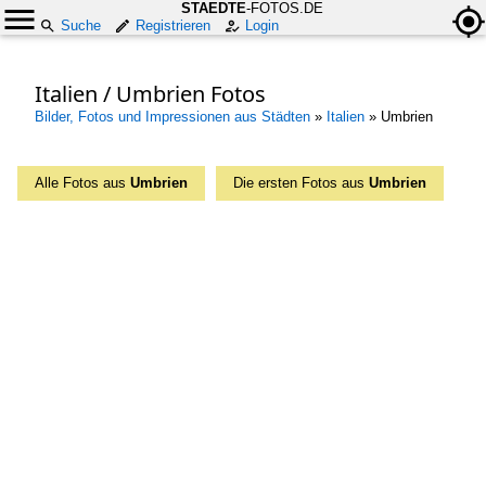
STAEDTE
-FOTOS.DE
Suche
Registrieren
Login
Italien / Umbrien Fotos
Bilder, Fotos und Impressionen aus Städten
»
Italien
»
Umbrien
Alle Fotos aus
Umbrien
Die ersten Fotos aus
Umbrien