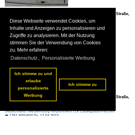
Landkreis Parchim; Brüel, Bürgerhaus in der August-Bebel-Straße,
04.04.2010

Diese Webseite verwendet Cookies, um
Manfred Hellmann
Inhalte und Anzeigen zu personalisieren und
Deutschland / Mecklenburg-Vorpommern / LK Ludwigslust-Parchim
1140 785x600 Px, 12.04.2010

Zugriffe zu analysieren. Mit der Nutzung
stimmen Sie der Verwendung von Cookies
zu. Mehr erfahren:
Datenschutz
,
Personalisierte Werbung
Ich stimme zu und
erlaube
Ich stimme zu
personalisierte
Werbung
Landkreis Parchim; Brüel, Bürgerhaus in der August-Bebel-Straße,
04.04.2010

Manfred Hellmann
Deutschland / Mecklenburg-Vorpommern / LK Ludwigslust-Parchim
1251 800x600 Px, 12.04.2010
