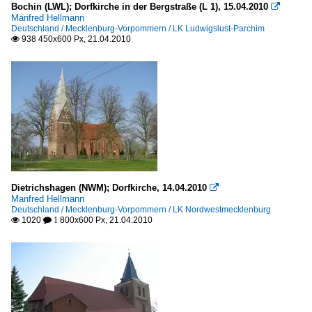
Bochin (LWL); Dorfkirche in der Bergstraße (L 1), 15.04.2010

Manfred Hellmann
Denkmäler
Deutschland / Mecklenburg-Vorpommern / LK Ludwigslust-Parchim
938 450x600 Px, 21.04.2010

Deutschland
Deutschland
Mecklenburg-Vorpommern
LK Ludwigslust-Parchim
LK Nordwestmecklenburg
LK Nordwestmecklenburg: Wismar
Dietrichshagen (NWM); Dorfkirche, 14.04.2010

LK Rostock
Manfred Hellmann
Deutschland / Mecklenburg-Vorpommern / LK Nordwestmecklenburg
Schwerin
1020
800x600 Px, 21.04.2010

 1
Schleswig-Holstein
Kreis Ostholstein
Lübeck