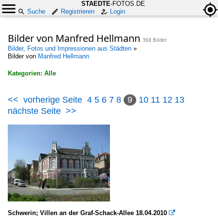
STAEDTE
-FOTOS.DE
Suche
Registrieren
Login
Bilder von Manfred Hellmann
368 Bilder
Bilder, Fotos und Impressionen aus Städten
»
Bilder von
Manfred Hellmann
Kategorien: Alle
×
<<
vorherige Seite
4
5
6
7
8
9
10
11
12
13
Alle Kategorien
nächste Seite
>>
Bauwerke
Bauten für den Konsum
Deutschland
Bauten für die Bildung
Deutschland
Schwerin; Villen an der Graf-Schack-Allee 18.04.2010
