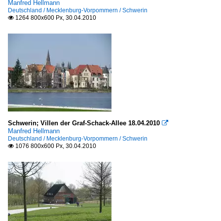
Bauten zur Energiegewinnung
Manfred Hellmann
Deutschland / Mecklenburg-Vorpommern / Schwerin
Sonstige Kraftwerke
1264 800x600 Px, 30.04.2010

Burgen und Schlösser
Deutschland
Hotels
Deutschland
Industrieanlagen
Schwerin; Villen der Graf-Schack-Allee 18.04.2010

Manfred Hellmann
Deutschland
Deutschland / Mecklenburg-Vorpommern / Schwerin
1076 800x600 Px, 30.04.2010

Kulturbauten
Deutschland
Mühlen
Deutschland