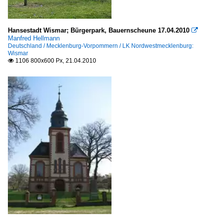
Rathäuser, Parlaments- und Regierungsgebäude
Hansestadt Wismar; Bürgerpark, Bauernscheune 17.04.2010

Deutschland
Manfred Hellmann
Deutschland / Mecklenburg-Vorpommern / LK Nordwestmecklenburg:
Wismar
Sakrale Bauten
1106 800x600 Px, 21.04.2010

Deutschland
Speicher und Lagerhäuser
Deutschland
Sportbauten
Deutschland
Wasserbauten
Deutschland
Brunnen, Denkmäler etc.