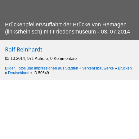
Brückenpfeiler/Auffahrt der Brücke von Remagen
(linksrheinisch) mit Friedensmuseum - 03.
07.2014
Rolf Reinhardt
03.10.2014, 971 Aufrufe, 0 Kommentare
Bilder, Fotos und Impressionen aus Städten
»
Verkehrsbauwerke
»
Brücken
»
Deutschland
»
ID 50649