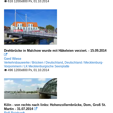
616 1200x800 Px, 01.10.2014

Drehbrücke in Malchow wurde mit Häkeleien verziert. - 15.09.2014

Gerd Wiese
Verkehrsbauwerke / Brücken / Deutschland
,
Deutschland / Mecklenburg-
Vorpommern / LK Mecklenburgische Seenplatte
496 1200x800 Px, 01.10.2014

Köln - von rechts nach links: Hohenzollernbrücke, Dom, Groß St.
Martin - 31.07.2014

Rolf Reinhardt