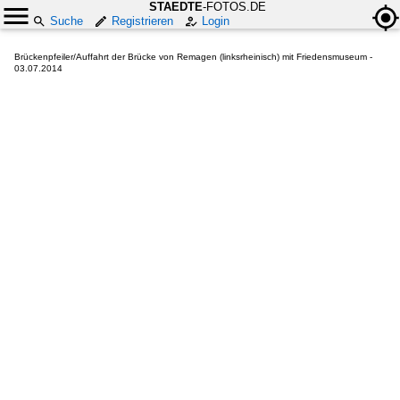
STAEDTE
-FOTOS.DE
Suche
Registrieren
Login
Brückenpfeiler/Auffahrt der Brücke von Remagen (linksrheinisch) mit Friedensmuseum -
03.07.2014