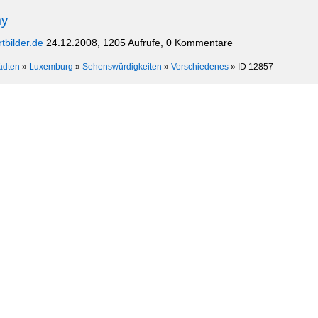
ny
rtbilder.de
24.12.2008, 1205 Aufrufe, 0 Kommentare
ädten
»
Luxemburg
»
Sehenswürdigkeiten
»
Verschiedenes
»
ID 12857