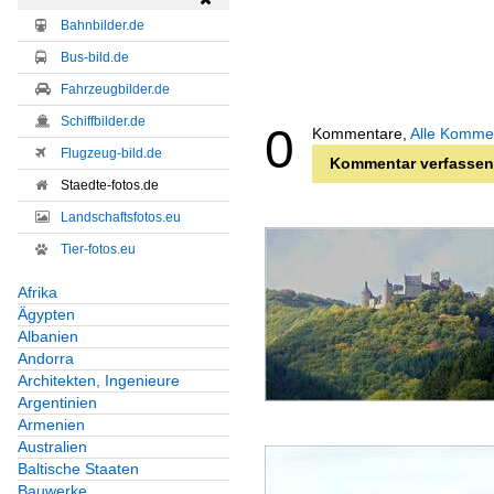
Bahnbilder.de
Bus-bild.de
Fahrzeugbilder.de
Schiffbilder.de
0
Kommentare,
Alle Komme
Flugzeug-bild.de
Kommentar verfassen
Staedte-fotos.de
Landschaftsfotos.eu
Tier-fotos.eu
Afrika
Ägypten
Albanien
Andorra
Architekten, Ingenieure
Argentinien
Armenien
Australien
Baltische Staaten
Bauwerke