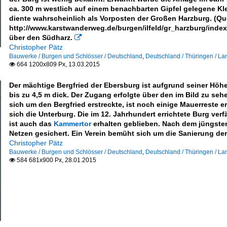
ca. 300 m westlich auf einem benachbarten Gipfel gelegene Kle
diente wahrscheinlich als Vorposten der Großen Harzburg. (Que
http://www.karstwanderweg.de/burgen/ilfeld/gr_harzburg/index.
über den Südharz.

Christopher Pätz
Bauwerke / Burgen und Schlösser / Deutschland
,
Deutschland / Thüringen / L
664 1200x809 Px, 13.03.2015

Der mächtige Bergfried der Ebersburg ist aufgrund seiner Höhe
bis zu 4,5 m dick. Der Zugang erfolgte über den im Bild zu seh
sich um den Bergfried erstreckte, ist noch einige Mauerreste erh
sich die Unterburg. Die im 12. Jahrhundert errichtete Burg ve
ist auch das
Kammertor
erhalten geblieben. Nach dem jüngsten
Netzen gesichert. Ein Verein bemüht sich um die Sanierung der
Christopher Pätz
Bauwerke / Burgen und Schlösser / Deutschland
,
Deutschland / Thüringen / L
584 681x900 Px, 28.01.2015
