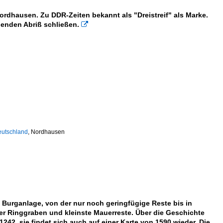
Nordhausen. Zu DDR-Zeiten bekannt als "Dreistreif" als Marke.
denden Abriß schließen.

eutschland
,
Nordhausen
he Burganlage, von der nur noch geringfügige Reste bis in
der Ringgraben und kleinste Mauerreste. Über die Geschichte
242, sie findet sich auch auf einer Karte von 1590 wieder. Die