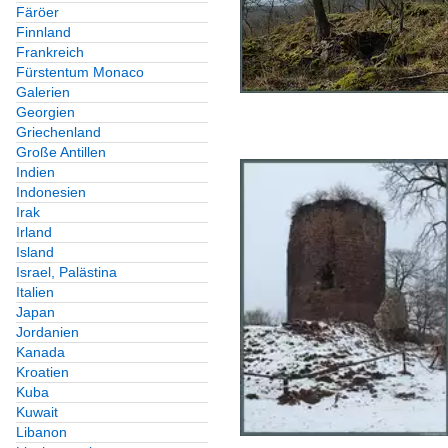
Färöer
Finnland
Frankreich
Fürstentum Monaco
Galerien
Georgien
Griechenland
Große Antillen
Indien
Indonesien
Irak
Irland
Island
Israel, Palästina
Italien
Japan
Jordanien
Kanada
Kroatien
Kuba
Kuwait
Libanon