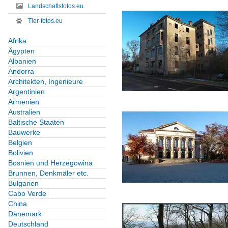
Landschaftsfotos.eu
Tier-fotos.eu
Afrika
Ägypten
Albanien
Andorra
Architekten, Ingenieure
Argentinien
Armenien
Australien
Baltische Staaten
Bauwerke
Belgien
Bolivien
Bosnien und Herzegowina
Brunnen, Denkmäler etc.
Bulgarien
Cabo Verde
China
Dänemark
Deutschland