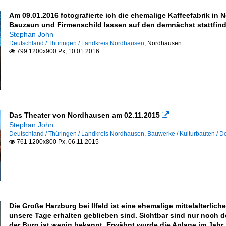
Am 09.01.2016 fotografierte ich die ehemalige Kaffeefabrik in 
Bauzaun und Firmenschild lassen auf den demnächst stattfin
Stephan John
Deutschland / Thüringen / Landkreis Nordhausen
,
Nordhausen
799 1200x900 Px, 10.01.2016

Das Theater von Nordhausen am 02.11.2015

Stephan John
Deutschland / Thüringen / Landkreis Nordhausen
,
Bauwerke / Kulturbauten / D
761 1200x800 Px, 06.11.2015

Die Große Harzburg bei Ilfeld ist eine ehemalige mittelalterlic
unsere Tage erhalten geblieben sind. Sichtbar sind nur noch 
der Burg ist wenig bekannt. Erwähnt wurde die Anlage im Jahr 1