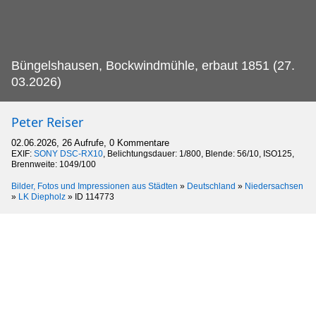
Büngelshausen, Bockwindmühle, erbaut 1851 (27.
03.2026)
Peter Reiser
02.06.2026, 26 Aufrufe, 0 Kommentare
EXIF:
SONY DSC-RX10
, Belichtungsdauer: 1/800, Blende: 56/10, ISO125,
Brennweite: 1049/100
Bilder, Fotos und Impressionen aus Städten
»
Deutschland
»
Niedersachsen
»
LK Diepholz
»
ID 114773