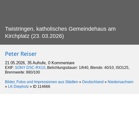
Twistringen, katholisches Gemeindehaus am
Kirchplatz (23.
03.2026)
Peter Reiser
21.05.2026, 35 Aufrufe, 0 Kommentare
EXIF:
SONY DSC-RX10
, Belichtungsdauer: 1/640, Blende: 40/10, ISO125,
Brennweite: 880/100
Bilder, Fotos und Impressionen aus Städten
»
Deutschland
»
Niedersachsen
»
LK Diepholz
»
ID 114666