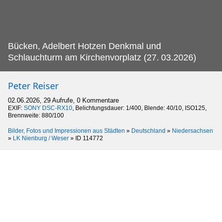
Bücken, Adelbert Hotzen Denkmal und
Schlauchturm am Kirchenvorplatz (27.
03.2026)
Peter Reiser
02.06.2026, 29 Aufrufe, 0 Kommentare
EXIF:
SONY DSC-RX10
, Belichtungsdauer: 1/400, Blende: 40/10, ISO125,
Brennweite: 880/100
Bilder, Fotos und Impressionen aus Städten
»
Deutschland
»
Niedersachsen
»
LK Nienburg / Weser
»
ID 114772