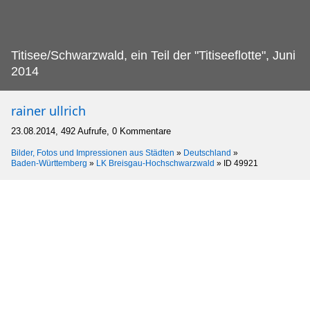
Titisee/Schwarzwald, ein Teil der "Titiseeflotte", Juni
2014
rainer ullrich
23.08.2014, 492 Aufrufe, 0 Kommentare
Bilder, Fotos und Impressionen aus Städten
»
Deutschland
»
Baden-Württemberg
»
LK Breisgau-Hochschwarzwald
»
ID 49921