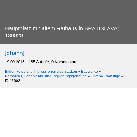
Hauptplatz mit altem Rathaus in BRATISLAVA;
130828
JohannJ
19.09.2013, 1185 Aufrufe, 0 Kommentare
Bilder, Fotos und Impressionen aus Städten
»
Bauwerke
»
Rathäuser, Parlaments- und Regierungsgebäude
»
Europa - sonstige
»
ID 43602