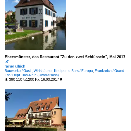
Ebersmünster, das Restaurant "Zu den zwei Schlüsseln", Mai 2013

rainer ullrich
Bauwerke / Gast-, Wirtshäuser, Kneipen u Bars / Europa
,
Frankreich / Grand
Est / Dept. Bas-Rhin (Unterelsass)
390 1107x1200 Px, 16.03.2017

