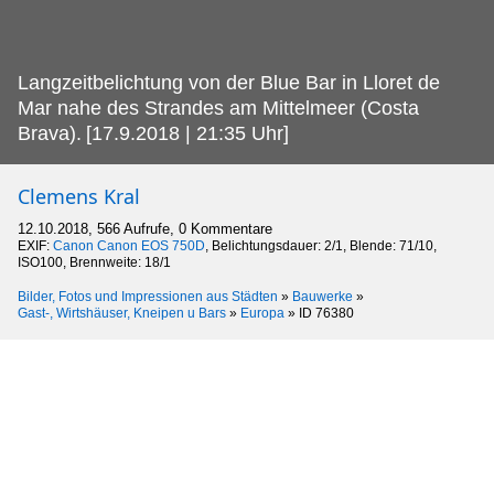
Langzeitbelichtung von der Blue Bar in Lloret de
Mar nahe des Strandes am Mittelmeer (Costa
Brava).
[17.9.2018 | 21:35 Uhr]
Clemens Kral
12.10.2018, 566 Aufrufe, 0 Kommentare
EXIF:
Canon Canon EOS 750D
, Belichtungsdauer: 2/1, Blende: 71/10,
ISO100, Brennweite: 18/1
Bilder, Fotos und Impressionen aus Städten
»
Bauwerke
»
Gast-, Wirtshäuser, Kneipen u Bars
»
Europa
»
ID 76380