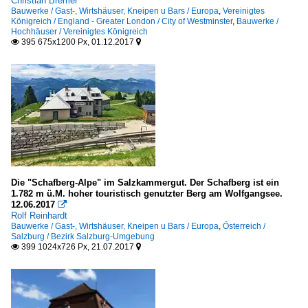
Christian Bremer
Bauwerke / Gast-, Wirtshäuser, Kneipen u Bars / Europa
,
Vereinigtes
Königreich / England - Greater London / City of Westminster
,
Bauwerke /
Hochhäuser / Vereinigtes Königreich
395 675x1200 Px, 01.12.2017


Die "Schafberg-Alpe" im Salzkammergut. Der Schafberg ist ein
1.782 m ü.M. hoher touristisch genutzter Berg am Wolfgangsee.
12.06.2017

Rolf Reinhardt
Bauwerke / Gast-, Wirtshäuser, Kneipen u Bars / Europa
,
Österreich /
Salzburg / Bezirk Salzburg-Umgebung
399 1024x726 Px, 21.07.2017

