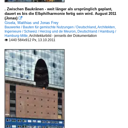
. Zwischen Baukränen - weit länger als ursprünglich geplant,
dauert es bis die Elbphilharmonie fertig sein wird. August 2011
(Jonas)

Gisela, Matthias und Jonas Frey
Bauwerke / Bauten für gemischte Nutzungen / Deutschland
,
Architekten,
Ingenieure / Schweiz / Herzog und de Meuron
,
Deutschland / Hamburg /
Hamburg-Mitte
,
Architekturbild - jenseits der Dokumentation
1440 584x912 Px, 13.10.2011
