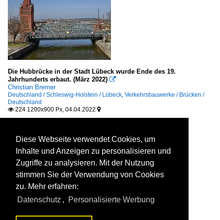
Die Hubbrücke in der Stadt Lübeck wurde Ende des 19.
Jahrhunderts erbaut. (März 2022)

Christian Bremer
Deutschland / Schleswig-Holstein / Lübeck
,
Verkehrsbauwerke / Brücken /
Deutschland
224 1200x900 Px, 04.04.2022


Diese Webseite verwendet Cookies, um
Inhalte und Anzeigen zu personalisieren und
Zugriffe zu analysieren. Mit der Nutzung
stimmen Sie der Verwendung von Cookies
zu. Mehr erfahren:
Datenschutz
,
Personalisierte Werbung