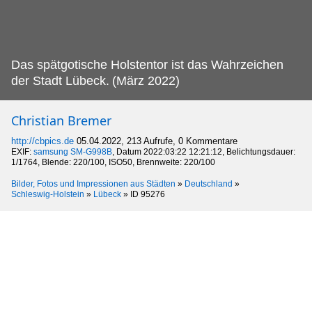
Das spätgotische Holstentor ist das Wahrzeichen
der Stadt Lübeck.
(März 2022)
Christian Bremer
http://cbpics.de
05.04.2022, 213 Aufrufe, 0 Kommentare
EXIF:
samsung SM-G998B
, Datum 2022:03:22 12:21:12, Belichtungsdauer:
1/1764, Blende: 220/100, ISO50, Brennweite: 220/100
Bilder, Fotos und Impressionen aus Städten
»
Deutschland
»
Schleswig-Holstein
»
Lübeck
»
ID 95276