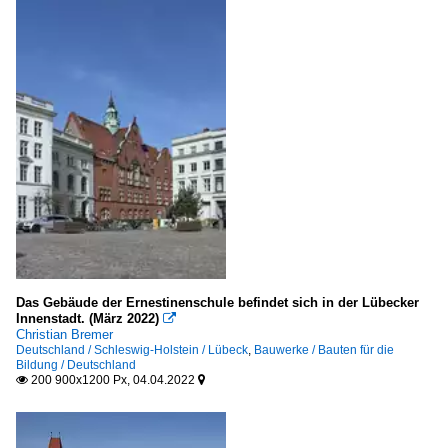
Das Gebäude der Ernestinenschule befindet sich in der Lübecker
Innenstadt. (März 2022)

Christian Bremer
Deutschland / Schleswig-Holstein / Lübeck
,
Bauwerke / Bauten für die
Bildung / Deutschland
200 900x1200 Px, 04.04.2022

