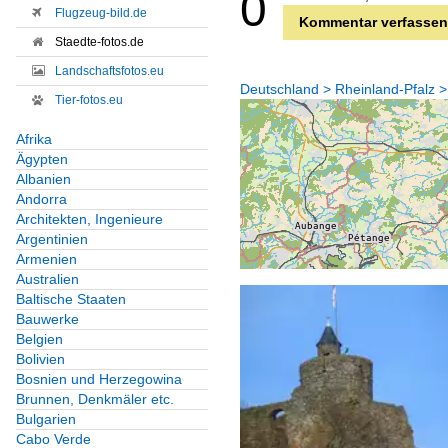
0
Flugzeug-bild.de
Kommentar verfassen
Staedte-fotos.de
Landschaftsfotos.eu
Deutschland > Rheinland-Pfalz >
Tier-fotos.eu
Afrika
Ägypten
Albanien
Andorra
Architekten, Ingenieure
Argentinien
Armenien
Australien
Baltische Staaten
Bauwerke
Belgien
Bolivien
Bosnien und Herzegowina
Brunnen, Denkmäler etc.
Bulgarien
Cabo Verde