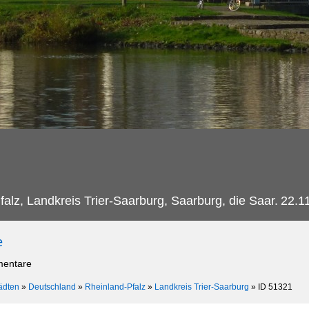
alz, Landkreis Trier-Saarburg, Saarburg, die Saar.
22.1
e
mentare
ädten
»
Deutschland
»
Rheinland-Pfalz
»
Landkreis Trier-Saarburg
»
ID 51321