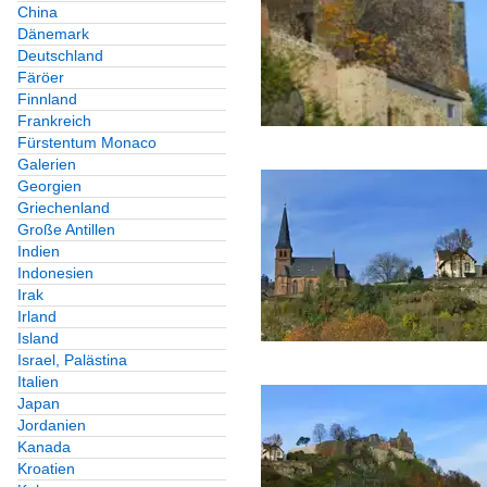
China
Dänemark
Deutschland
Färöer
Finnland
Frankreich
Fürstentum Monaco
Galerien
Georgien
Griechenland
Große Antillen
Indien
Indonesien
Irak
Irland
Island
Israel, Palästina
Italien
Japan
Jordanien
Kanada
Kroatien