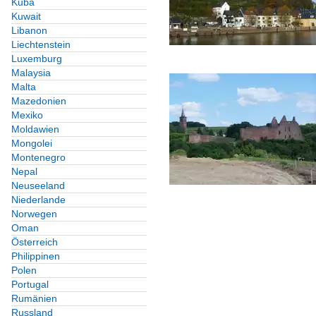
Kuba
Kuwait
Libanon
Liechtenstein
Luxemburg
Malaysia
Malta
Mazedonien
Mexiko
Moldawien
Mongolei
Montenegro
Nepal
Neuseeland
Niederlande
Norwegen
Oman
Österreich
Philippinen
Polen
Portugal
Rumänien
Russland