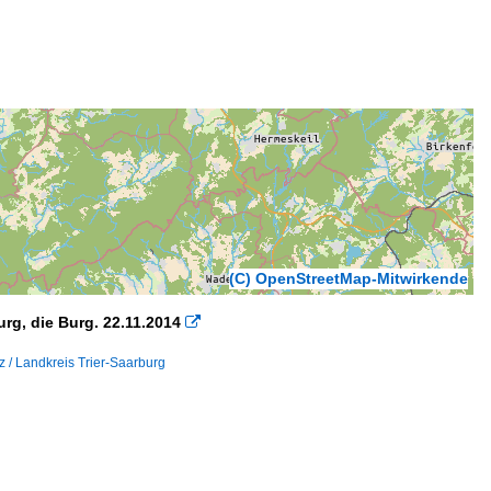
(C) OpenStreetMap-Mitwirkende
rg, die Burg. 22.11.2014

z / Landkreis Trier-Saarburg