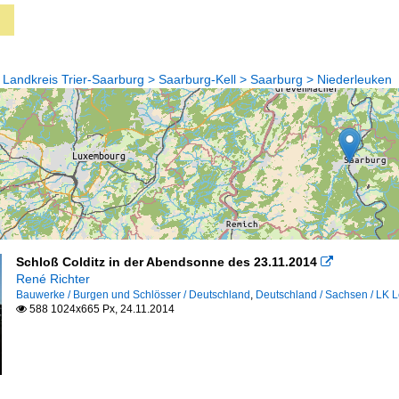
 Landkreis Trier-Saarburg > Saarburg-Kell > Saarburg > Niederleuken
Schloß Colditz in der Abendsonne des 23.11.2014

René Richter
Bauwerke / Burgen und Schlösser / Deutschland
,
Deutschland / Sachsen / LK L
588 1024x665 Px, 24.11.2014
