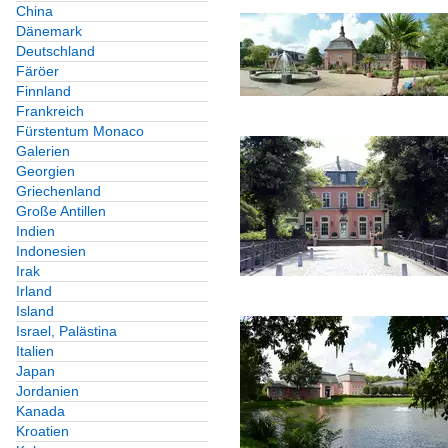
China
Dänemark
Deutschland
Färöer
Finnland
Frankreich
Fürstentum Monaco
Galerien
Georgien
Griechenland
Große Antillen
Indien
Indonesien
Irak
Irland
Island
Israel, Palästina
Italien
Japan
Jordanien
Kanada
Kroatien