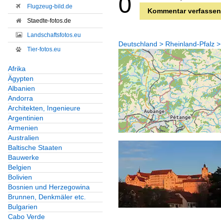
0
Flugzeug-bild.de
Kommentar verfassen
Staedte-fotos.de
Landschaftsfotos.eu
Deutschland > Rheinland-Pfalz >
Tier-fotos.eu
Afrika
Ägypten
Albanien
Andorra
Architekten, Ingenieure
Argentinien
Armenien
Australien
Baltische Staaten
Bauwerke
Belgien
Bolivien
Bosnien und Herzegowina
Brunnen, Denkmäler etc.
Bulgarien
Cabo Verde