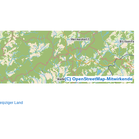
(C) OpenStreetMap-Mitwirkende
eipziger Land