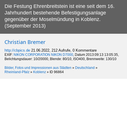
Die Festung Ehrenbreitstein ist eine seit dem 16.
Jahrhundert bestehende Befestigungsanlage
gegenüber der Moselmündung in Koblenz.
(September 2013)
Christian Bremer
http://cbpics.de
21.06.2022, 212 Aufrufe, 0 Kommentare
EXIF:
NIKON CORPORATION NIKON D7000
, Datum 2013:09:13 13:05:35,
Belichtungsdauer: 10/20000, Blende: 80/10, ISO400, Brennweite: 130/10
Bilder, Fotos und Impressionen aus Städten
»
Deutschland
»
Rheinland-Pfalz
»
Koblenz
»
ID 96864