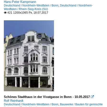
Hans-Peter Kampmann
Deutschland / Nordrhein-Westfalen / Bonn
,
Deutschland / Nordrhein-
Westfalen / Rhein-Sieg-Kreis (SU)
421 1200x1065 Px, 18.07.2017

Schönes Stadthaus in der Vivatgasse in Bonn - 10.05.2017

Rolf Reinhardt
Deutschland / Nordrhein-Westfalen / Bonn
,
Bauwerke / Bauten für gemischte