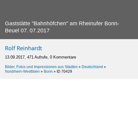
Gaststätte "Bahnhöfchen" am Rheinufer Bonn-
Beuel 07.
07.2017
Rolf Reinhardt
13.09.2017, 471 Aufrufe, 0 Kommentare
Bilder, Fotos und Impressionen aus Städten
»
Deutschland
»
Nordrhein-Westfalen
»
Bonn
»
ID 70429