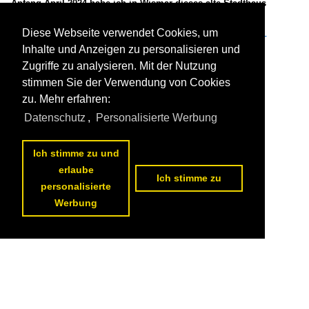
Anfang April 2024 habe ich in Wismar dieses alte Stadthaus
abgelichtet.

Christian Bremer
Diese Webseite verwendet Cookies, um
Bauwerke / Wohnbauten / Deutschland
,
Deutschland / Mecklenburg-
Vorpommern / LK Nordwestmecklenburg: Wismar
Inhalte und Anzeigen zu personalisieren und
180 799x1200 Px, 10.04.2024


Zugriffe zu analysieren. Mit der Nutzung
stimmen Sie der Verwendung von Cookies
zu. Mehr erfahren:
Datenschutz
,
Personalisierte Werbung
Ich stimme zu und
erlaube
Ich stimme zu
personalisierte
Werbung