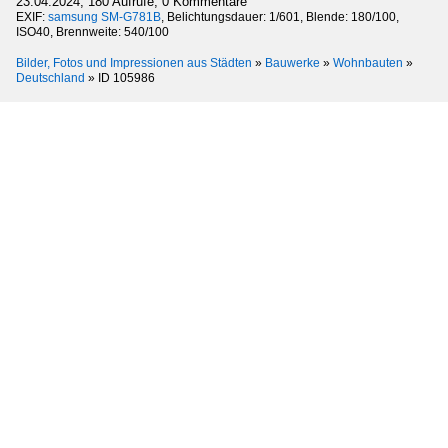
23.04.2024, 180 Aufrufe, 0 Kommentare
EXIF:
samsung SM-G781B
, Belichtungsdauer: 1/601, Blende: 180/100,
ISO40, Brennweite: 540/100
Bilder, Fotos und Impressionen aus Städten
»
Bauwerke
»
Wohnbauten
»
Deutschland
»
ID 105986