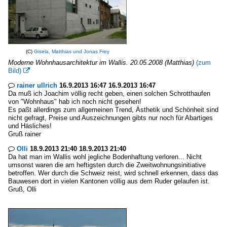
(C)
Gisela, Matthias und Jonas Frey
Moderne Wohnhausarchitektur im Wallis. 20.05.2008 (Matthias)
(zum
Bild)

rainer ullrich
16.9.2013 16:47 16.9.2013 16:47

Da muß ich Joachim völlig recht geben, einen solchen Schrotthaufen
von "Wohnhaus" hab ich noch nicht gesehen!
Es paßt allerdings zum allgemeinen Trend, Ästhetik und Schönheit sind
nicht gefragt, Preise und Auszeichnungen gibts nur noch für Abartiges
und Häsliches!
Gruß rainer
Olli
18.9.2013 21:40 18.9.2013 21:40

Da hat man im Wallis wohl jegliche Bodenhaftung verloren... Nicht
umsonst waren die am heftigsten durch die Zweitwohnungsinitiative
betroffen. Wer durch die Schweiz reist, wird schnell erkennen, dass das
Bauwesen dort in vielen Kantonen völlig aus dem Ruder gelaufen ist.
Gruß, Olli