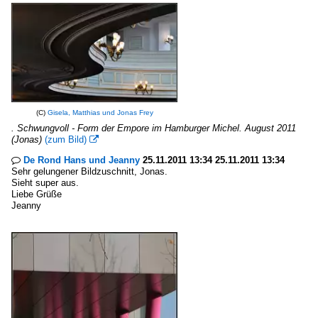
(C)
Gisela, Matthias und Jonas Frey
. Schwungvoll - Form der Empore im Hamburger Michel. August 2011
(Jonas)
(zum Bild)

De Rond Hans und Jeanny
25.11.2011 13:34 25.11.2011 13:34

Sehr gelungener Bildzuschnitt, Jonas.
Sieht super aus.
Liebe Grüße
Jeanny