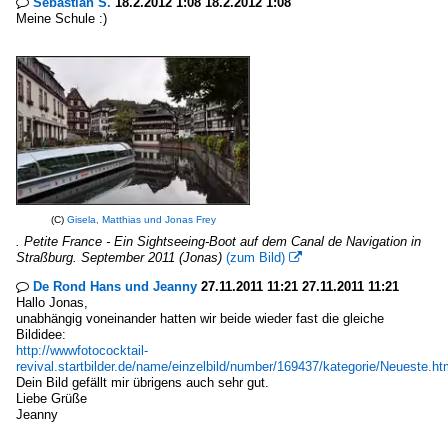
Sebastian S.
18.2.2012 1:08 18.2.2012 1:08

Meine Schule :)
(C)
Gisela, Matthias und Jonas Frey
. Petite France - Ein Sightseeing-Boot auf dem Canal de Navigation in
Straßburg. September 2011 (Jonas)
(zum Bild)

De Rond Hans und Jeanny
27.11.2011 11:21 27.11.2011 11:21

Hallo Jonas,
unabhängig voneinander hatten wir beide wieder fast die gleiche
Bildidee:
http://wwwfotococktail-
revival.startbilder.de/name/einzelbild/number/169437/kategorie/Neueste.ht
Dein Bild gefällt mir übrigens auch sehr gut.
Liebe Grüße
Jeanny