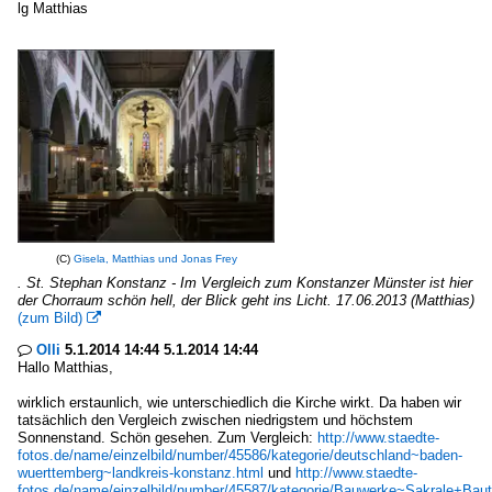
lg Matthias
(C)
Gisela, Matthias und Jonas Frey
. St. Stephan Konstanz - Im Vergleich zum Konstanzer Münster ist hier
der Chorraum schön hell, der Blick geht ins Licht. 17.06.2013 (Matthias)
(zum Bild)

Olli
5.1.2014 14:44 5.1.2014 14:44

Hallo Matthias,
wirklich erstaunlich, wie unterschiedlich die Kirche wirkt. Da haben wir
tatsächlich den Vergleich zwischen niedrigstem und höchstem
Sonnenstand. Schön gesehen. Zum Vergleich:
http://www.staedte-
fotos.de/name/einzelbild/number/45586/kategorie/deutschland~baden-
wuerttemberg~landkreis-konstanz.html
und
http://www.staedte-
fotos.de/name/einzelbild/number/45587/kategorie/Bauwerke~Sakrale+Bau