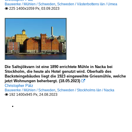
Bauwerke / Mühlen / Schweden
,
Schweden / Västerbottens län / Umea
2023
225 1400x1059 Px, 03.09.2023

Östergötlands län
Söderköping
Stockholms län
Nacka
Västerbottens län
Die Saltsjökvarn ist eine 1890 errichtete Mühle in Nacka bei
Umea
Stockholm, die heute als Hotel genutzt wird. Oberhalb des
Backsteingebäudes liegt die 1923 eingeweihte Griesmühle, welche
jetzt Wohnungen beherbergt. (18.05.2023)

Christopher Pätz
Bauwerke / Mühlen / Schweden
,
Schweden / Stockholms län / Nacka
192 1400x945 Px, 24.08.2023
