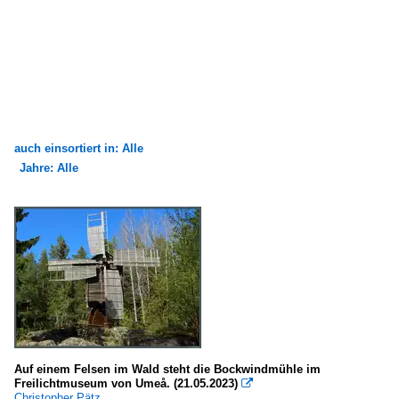
auch einsortiert in: Alle
Jahre: Alle
×
×
Alle Kategorien
Alle Jahre
Schweden
1980
Gotlands län
1988
kleine Orte
2010
Kalmar län
2018
Auf einem Felsen im Wald steht die Bockwindmühle im
Borgholm (Nord-Öland)
Freilichtmuseum von Umeå. (21.05.2023)

2020
Mörbylanga (Süd-Öland)
Christopher Pätz