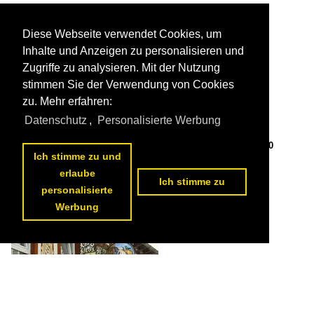
Diese Webseite verwendet Cookies, um
Inhalte und Anzeigen zu personalisieren und
Zugriffe zu analysieren. Mit der Nutzung
stimmen Sie der Verwendung von Cookies
zu. Mehr erfahren:
Datenschutz
,
Personalisierte Werbung
Rüdesheim a. Rhein, Brömserburg, erbaut von 1186 bis 1190
Ich stimme zu und
(30.01.2022)

Peter Reiser
erlaube
Deutschland / Hessen / LK Rheingau-Taunus-Kreis
Ich stimme zu
186 1200x900 Px, 18.03.2022
personalisierte


Werbung