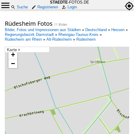
STAEDTE
-FOTOS.DE
Suche
Registrieren
Login
Rüdesheim Fotos
11 Bilder
Bilder, Fotos und Impressionen aus Städten
»
Deutschland
»
Hessen
»
Regierungsbezirk Darmstadt
»
Rheingau-Taunus-Kreis
»
Rüdesheim am Rhein
»
Alt-Rüdesheim
»
Rüdesheim
Karte
+
−