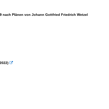
69 nach Plänen von Johann Gottfried Friedrich Wetzel
.2022)
