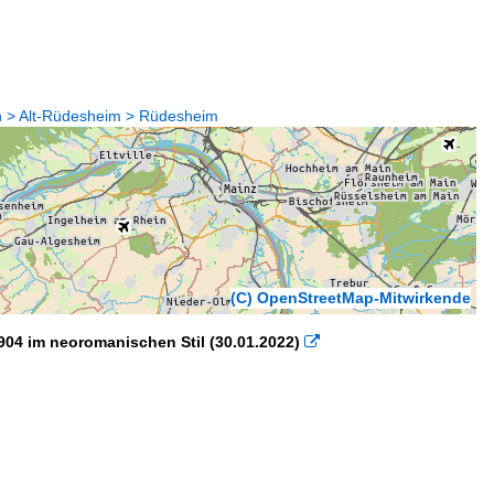
n > Alt-Rüdesheim > Rüdesheim
(C) OpenStreetMap-Mitwirkende
1904 im neoromanischen Stil (30.01.2022)
