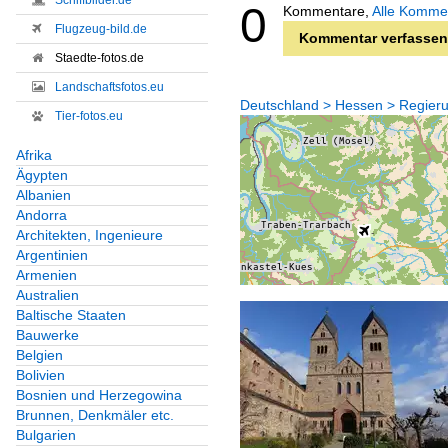
Schiffbilder.de
0
Kommentare,
Alle Komme
Flugzeug-bild.de
Kommentar verfassen
Staedte-fotos.de
Landschaftsfotos.eu
Deutschland > Hessen > Regier
Tier-fotos.eu
Afrika
Ägypten
Albanien
Andorra
Architekten, Ingenieure
Argentinien
Armenien
Australien
Baltische Staaten
Bauwerke
Belgien
Bolivien
Bosnien und Herzegowina
Brunnen, Denkmäler etc.
Bulgarien