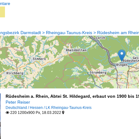
ntare
ungsbezirk Darmstadt > Rheingau-Taunus-Kreis > Rüdesheim am Rhei
Rüdesheim a. Rhein, Abtei St. Hildegard, erbaut von 1900 bis 
Peter Reiser
Deutschland / Hessen / LK Rheingau-Taunus-Kreis
220 1200x900 Px, 18.03.2022

