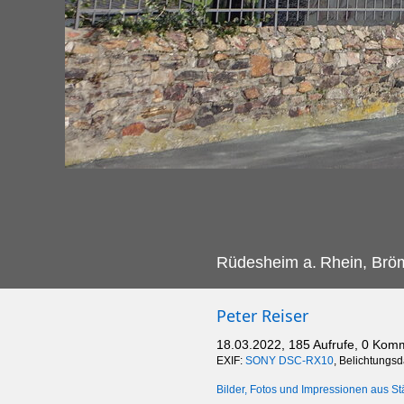
Rüdesheim a.
Rhein, Bröm
Peter Reiser
18.03.2022, 185 Aufrufe, 0 Kom
EXIF:
SONY DSC-RX10
, Belichtungs
Bilder, Fotos und Impressionen aus St