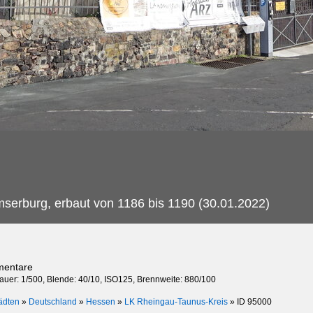
serburg, erbaut von 1186 bis 1190 (30.01.2022)
mentare
dauer: 1/500, Blende: 40/10, ISO125, Brennweite: 880/100
ädten
»
Deutschland
»
Hessen
»
LK Rheingau-Taunus-Kreis
»
ID 95000