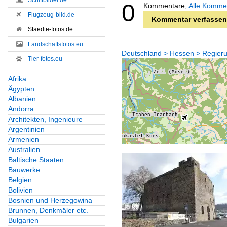
Schiffbilder.de
0
Kommentare,
Alle Komme
Flugzeug-bild.de
Kommentar verfassen
Staedte-fotos.de
Landschaftsfotos.eu
Deutschland > Hessen > Regier
Tier-fotos.eu
Afrika
Ägypten
Albanien
Andorra
Architekten, Ingenieure
Argentinien
Armenien
Australien
Baltische Staaten
Bauwerke
Belgien
Bolivien
Bosnien und Herzegowina
Brunnen, Denkmäler etc.
Bulgarien