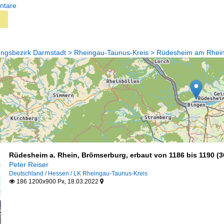
ntare
ungsbezirk Darmstadt > Rheingau-Taunus-Kreis > Rüdesheim am Rhei
Rüdesheim a. Rhein, Brömserburg, erbaut von 1186 bis 1190 (3
Peter Reiser
Deutschland / Hessen / LK Rheingau-Taunus-Kreis
186 1200x900 Px, 18.03.2022

