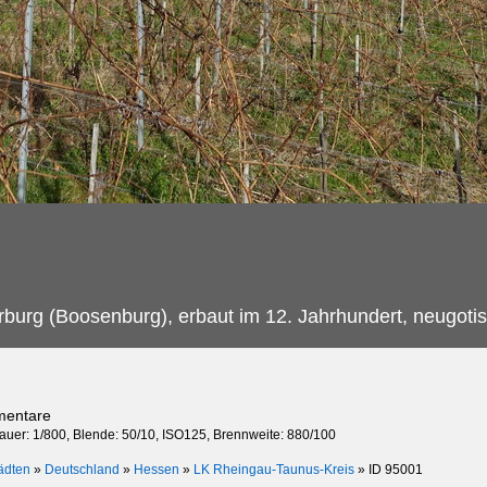
burg (Boosenburg), erbaut im 12. Jahrhundert, neugotis
mentare
dauer: 1/800, Blende: 50/10, ISO125, Brennweite: 880/100
ädten
»
Deutschland
»
Hessen
»
LK Rheingau-Taunus-Kreis
»
ID 95001