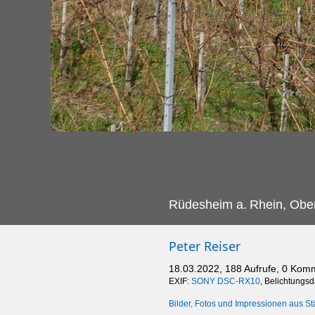
Rüdesheim a.
Rhein, Ober
Peter Reiser
18.03.2022, 188 Aufrufe, 0 Kom
EXIF:
SONY DSC-RX10
, Belichtungs
Bilder, Fotos und Impressionen aus St