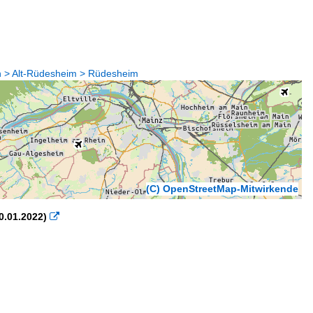
n > Alt-Rüdesheim > Rüdesheim
(C) OpenStreetMap-Mitwirkende
0.01.2022)
