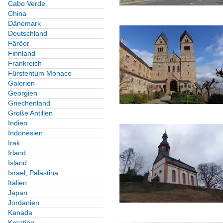
Cabo Verde
China
Dänemark
Deutschland
Färöer
Finnland
Frankreich
Fürstentum Monaco
Galerien
Georgien
Griechenland
Große Antillen
Indien
Indonesien
Irak
Irland
Island
Israel, Palästina
Italien
Japan
Jordanien
Kanada
Kroatien