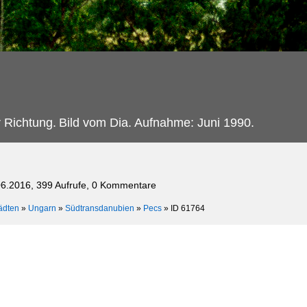
r Richtung.
Bild vom Dia. Aufnahme: Juni 1990.
06.2016, 399 Aufrufe, 0 Kommentare
ädten
»
Ungarn
»
Südtransdanubien
»
Pecs
»
ID 61764