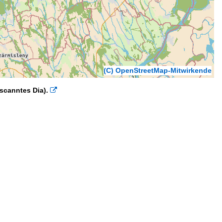
(C) OpenStreetMap-Mitwirkende
scanntes Dia).
