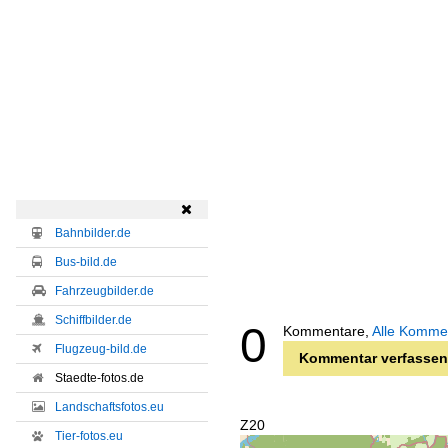

Bahnbilder.de
Bus-bild.de
Fahrzeugbilder.de
Schiffbilder.de
0
Kommentare,
Alle Komme
Flugzeug-bild.de
Kommentar verfassen
Staedte-fotos.de
Landschaftsfotos.eu
Z20
Tier-fotos.eu