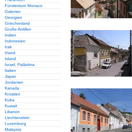
Fürstentum Monaco
Galerien
Georgien
Griechenland
Große Antillen
Indien
Indonesien
Irak
Irland
Island
Israel, Palästina
Italien
Japan
Jordanien
Kanada
Kroatien
Kuba
Kuwait
Libanon
Liechtenstein
Luxemburg
Malaysia