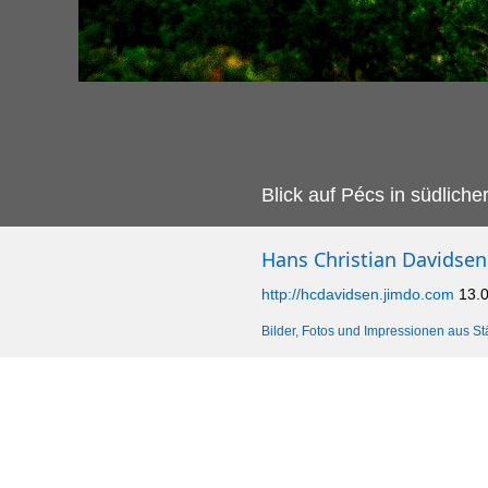
Blick auf Pécs in südliche
Hans Christian Davidsen
http://hcdavidsen.jimdo.com
13.
Bilder, Fotos und Impressionen aus St