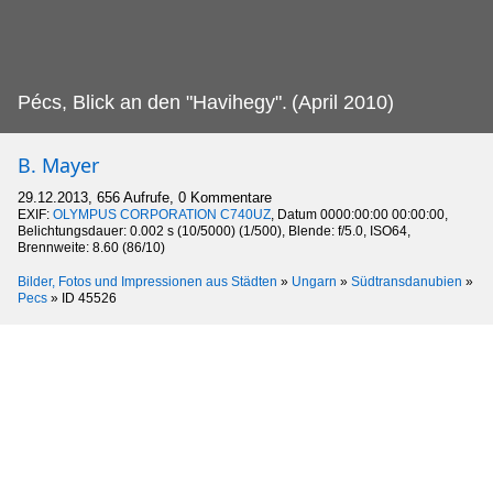
Pécs, Blick an den "Havihegy".
(April 2010)
B. Mayer
29.12.2013, 656 Aufrufe, 0 Kommentare
EXIF:
OLYMPUS CORPORATION C740UZ
, Datum 0000:00:00 00:00:00,
Belichtungsdauer: 0.002 s (10/5000) (1/500), Blende: f/5.0, ISO64,
Brennweite: 8.60 (86/10)
Bilder, Fotos und Impressionen aus Städten
»
Ungarn
»
Südtransdanubien
»
Pecs
»
ID 45526