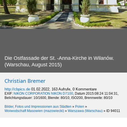
Die Ostfassade der St.
-Anna-Kirche in Wilanów.
(Warschau, August 2015)
Christian Bremer
http://cbpics.de
01.02.2022, 163 Aufrufe, 0 Kommentare
EXIF:
NIKON CORPORATION NIKON D7100
, Datum 2015:08:24 11:04:31,
Belichtungsdauer: 10/1600, Blende: 80/10, ISO200, Brennweite: 80/10
Bilder, Fotos und Impressionen aus Städten
»
Polen
»
Woiwodschaft Masowien (mazowiecki)
»
Warszawa (Warschau)
»
ID 94011