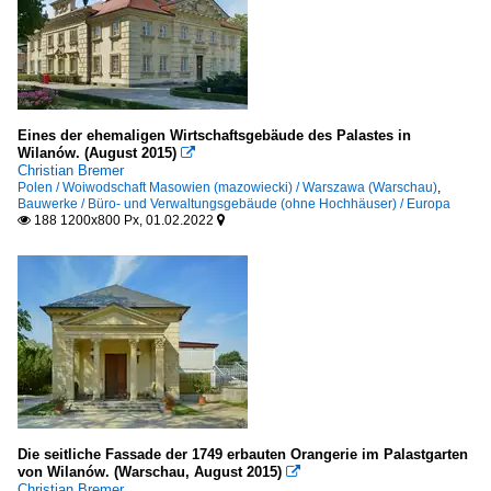
Eines der ehemaligen Wirtschaftsgebäude des Palastes in
Wilanów. (August 2015)

Christian Bremer
Polen / Woiwodschaft Masowien (mazowiecki) / Warszawa (Warschau)
,
Bauwerke / Büro- und Verwaltungsgebäude (ohne Hochhäuser) / Europa
188 1200x800 Px, 01.02.2022


Die seitliche Fassade der 1749 erbauten Orangerie im Palastgarten
von Wilanów. (Warschau, August 2015)

Christian Bremer