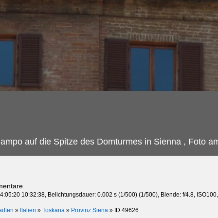
 Campo auf die Spitze des Domturmes in Sienna , Foto a
mentare
:05:20 10:32:38, Belichtungsdauer: 0.002 s (1/500) (1/500), Blende: f/4.8, ISO100
ädten
»
Italien
»
Toskana
»
Provinz Siena
»
ID 49626