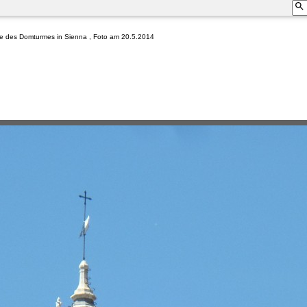
tze des Domturmes in Sienna , Foto am 20.5.2014