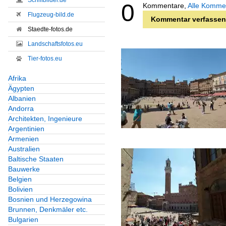
Schiffbilder.de
0
Kommentare,
Alle Komme
Flugzeug-bild.de
Kommentar verfassen
Staedte-fotos.de
Landschaftsfotos.eu
Tier-fotos.eu
Afrika
Ägypten
Albanien
Andorra
Architekten, Ingenieure
Argentinien
Armenien
Australien
Baltische Staaten
Bauwerke
Belgien
Bolivien
Bosnien und Herzegowina
Brunnen, Denkmäler etc.
Bulgarien