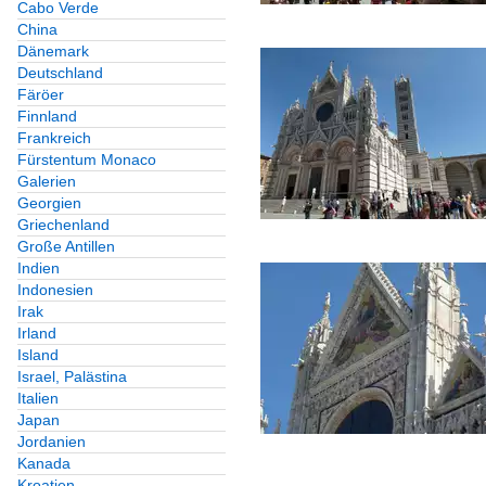
Cabo Verde
China
Dänemark
Deutschland
Färöer
Finnland
Frankreich
Fürstentum Monaco
Galerien
Georgien
Griechenland
Große Antillen
Indien
Indonesien
Irak
Irland
Island
Israel, Palästina
Italien
Japan
Jordanien
Kanada
Kroatien