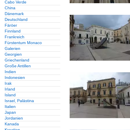
Cabo Verde
China
Dänemark
Deutschland
Färöer
Finnland
Frankreich
Fürstentum Monaco
Galerien
Georgien
Griechenland
Große Antillen
Indien
Indonesien
Irak
Irland
Island
Israel, Palästina
Italien
Japan
Jordanien
Kanada
Kroatien