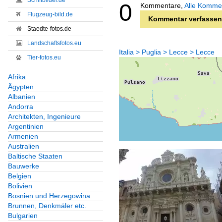
Schiffbilder.de
0
Kommentare,
Alle Komme
Flugzeug-bild.de
Kommentar verfassen
Staedte-fotos.de
Landschaftsfotos.eu
Italia > Puglia > Lecce > Lecce
Tier-fotos.eu
Afrika
Ägypten
Albanien
Andorra
Architekten, Ingenieure
Argentinien
Armenien
Australien
Baltische Staaten
Bauwerke
Belgien
Bolivien
Bosnien und Herzegowina
Brunnen, Denkmäler etc.
Bulgarien