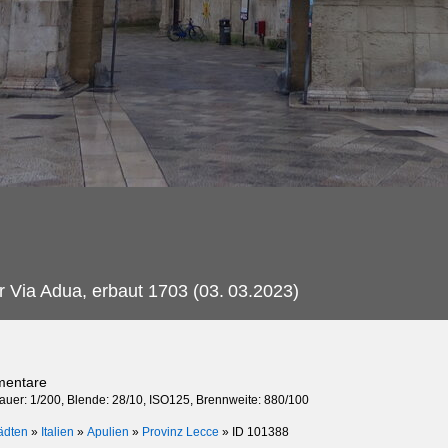
r Via Adua, erbaut 1703 (03.
03.2023)
mentare
dauer: 1/200, Blende: 28/10, ISO125, Brennweite: 880/100
ädten
»
Italien
»
Apulien
»
Provinz Lecce
»
ID 101388