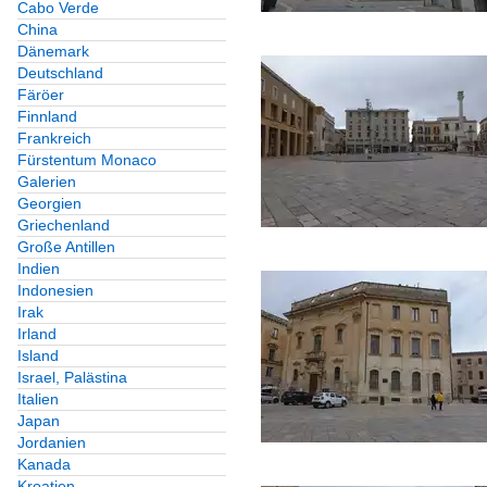
Cabo Verde
China
Dänemark
Deutschland
Färöer
Finnland
Frankreich
Fürstentum Monaco
Galerien
Georgien
Griechenland
Große Antillen
Indien
Indonesien
Irak
Irland
Island
Israel, Palästina
Italien
Japan
Jordanien
Kanada
Kroatien