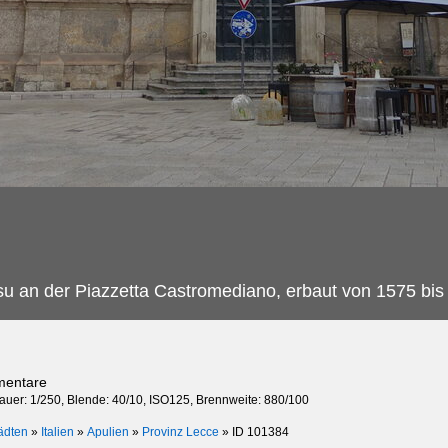
su an der Piazzetta Castromediano, erbaut von 1575 bis
mentare
dauer: 1/250, Blende: 40/10, ISO125, Brennweite: 880/100
ädten
»
Italien
»
Apulien
»
Provinz Lecce
»
ID 101384