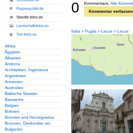
Schiffbilder.de
0
Kommentare,
Alle Komme
Flugzeug-bild.de
Kommentar verfassen
Staedte-fotos.de
Landschaftsfotos.eu
Italia > Puglia > Lecce > Lecce
Tier-fotos.eu
Afrika
Ägypten
Albanien
Andorra
Architekten, Ingenieure
Argentinien
Armenien
Australien
Baltische Staaten
Bauwerke
Belgien
Bolivien
Bosnien und Herzegowina
Brunnen, Denkmäler etc.
Bulgarien