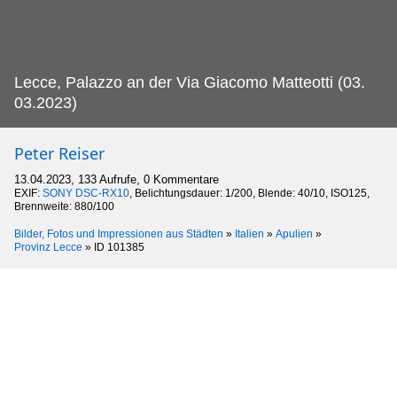
Lecce, Palazzo an der Via Giacomo Matteotti (03.
03.2023)
Peter Reiser
13.04.2023, 133 Aufrufe, 0 Kommentare
EXIF:
SONY DSC-RX10
, Belichtungsdauer: 1/200, Blende: 40/10, ISO125,
Brennweite: 880/100
Bilder, Fotos und Impressionen aus Städten
»
Italien
»
Apulien
»
Provinz Lecce
»
ID 101385