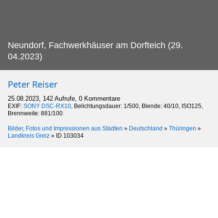
Neundorf, Fachwerkhäuser am Dorfteich (29.
04.2023)
Peter Reiser
25.08.2023, 142 Aufrufe, 0 Kommentare
EXIF:
SONY DSC-RX10
, Belichtungsdauer: 1/500, Blende: 40/10, ISO125,
Brennweite: 881/100
Bilder, Fotos und Impressionen aus Städten
»
Deutschland
»
Thüringen
»
Landkreis Greiz
»
ID 103034