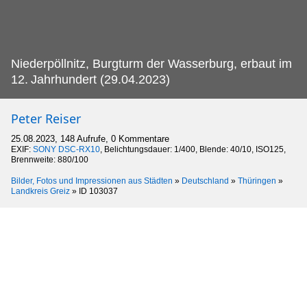
Niederpöllnitz, Burgturm der Wasserburg, erbaut im
12.
Jahrhundert (29.04.2023)
Peter Reiser
25.08.2023, 148 Aufrufe, 0 Kommentare
EXIF:
SONY DSC-RX10
, Belichtungsdauer: 1/400, Blende: 40/10, ISO125,
Brennweite: 880/100
Bilder, Fotos und Impressionen aus Städten
»
Deutschland
»
Thüringen
»
Landkreis Greiz
»
ID 103037